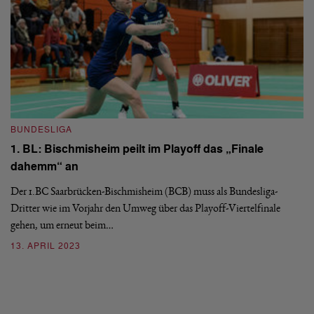
3
BUNDESLIGA
1. BL: Bischmisheim peilt im Playoff das „Finale
dahemm“ an
Der 1.BC Saarbrücken-Bischmisheim (BCB) muss als Bundesliga-
B
Dritter wie im Vorjahr den Umweg über das Playoff-Viertelfinale
1
gehen, um erneut beim…
a
13. APRIL 2023
Vi
Ha
mi
2