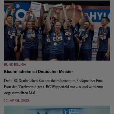
BUNDESLIGA
B
Bischmisheim ist Deutscher Meister
1
H
Der 1. BC Saarbrücken Bischmisheim besiegt im Endspiel des Final
Four den Titelverteidiger 1. BC Wipperfeld mit 4:0 und wird zum
Di
insgesamt elften Mal…
le
6:
30. APRIL 2023
03