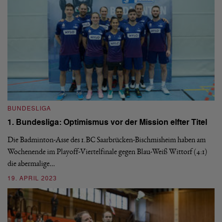
BUNDESLIGA
1. Bundesliga: Optimismus vor der Mission elfter Titel
Die Badminton-Asse des 1.BC Saarbrücken-Bischmisheim haben am
B
Wochenende im Playoff-Viertelfinale gegen Blau-Weiß Wittorf (4:1)
1
die abermalige…
F
19. APRIL 2023
Ge
di
ab