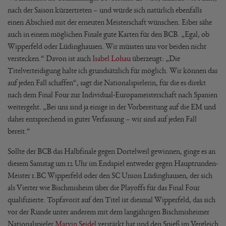
nach der Saison kürzertreten – und würde sich natürlich ebenfalls
einen Abschied mit der erneuten Meisterschaft wünschen. Eiber sähe
auch in einem möglichen Finale gute Karten für den BCB. „Egal, ob
Wipperfeld oder Lüdinghausen. Wir müssten uns vor beiden nicht
verstecken.“ Davon ist auch
Isabel Lohau
überzeugt: „Die
Titelverteidigung halte ich grundsätzlich für möglich. Wir können das
auf jeden Fall schaffen“, sagt die Nationalspielerin, für die es direkt
nach dem Final Four zur Individual-Europameisterschaft nach Spanien
weitergeht. „Bei uns sind ja einige in der Vorbereitung auf die EM und
daher entsprechend in guter Verfassung – wir sind auf jeden Fall
bereit.“
Sollte der BCB das Halbfinale gegen Dortelweil gewinnen, ginge es an
diesem Samstag um 12 Uhr im Endspiel entweder gegen Hauptrunden-
Meister 1.BC Wipperfeld oder den SC Union Lüdinghausen, der sich
als Vierter wie Bischmisheim über die Playoffs für das Final Four
qualifizierte. Topfavorit auf den Titel ist diesmal Wipperfeld, das sich
vor der Runde unter anderem mit dem langjährigen Bischmisheimer
Nationalspieler
Marvin Seidel
verstärkt hat und den Spieß im Vergleich