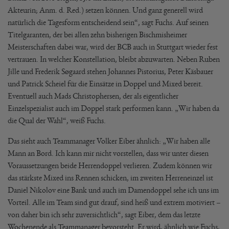
Akteurin; Anm. d. Red.) setzen können. Und ganz generell wird
natürlich die Tagesform entscheidend sein“, sagt Fuchs. Auf seinen
Titelgaranten, der bei allen zehn bisherigen Bischmisheimer
Meisterschaften dabei war, wird der BCB auch in Stuttgart wieder fest
vertrauen. In welcher Konstellation, bleibt abzuwarten. Neben Ruben
Jille und Frederik Søgaard stehen Johannes Pistorius, Peter Käsbauer
und Patrick Scheiel für die Einsätze in Doppel und Mixed bereit.
Eventuell auch Mads Christophersen, der als eigentlicher
Einzelspezialist auch im Doppel stark performen kann. „Wir haben da
die Qual der Wahl“, weiß Fuchs.
Das sieht auch Teammanager Volker Eiber ähnlich: „Wir haben alle
Mann an Bord. Ich kann mir nicht vorstellen, dass wir unter diesen
Voraussetzungen beide Herrendoppel verlieren. Zudem können wir
das stärkste Mixed ins Rennen schicken, im zweiten Herreneinzel ist
Daniel Nikolov eine Bank und auch im Damendoppel sehe ich uns im
Vorteil. Alle im Team sind gut drauf, sind heiß und extrem motiviert –
von daher bin ich sehr zuversichtlich“, sagt Eiber, dem das letzte
Wochenende als Teammanager bevorsteht. Er wird, ähnlich wie Fuchs,