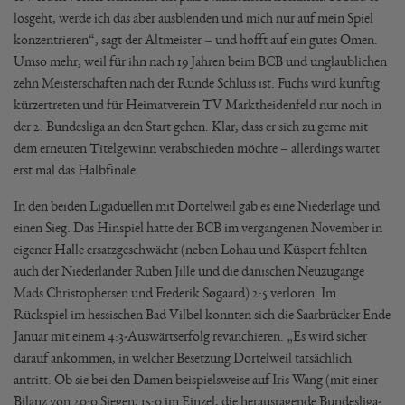
losgeht, werde ich das aber ausblenden und mich nur auf mein Spiel
konzentrieren“, sagt der Altmeister – und hofft auf ein gutes Omen.
Umso mehr, weil für ihn nach 19 Jahren beim BCB und unglaublichen
zehn Meisterschaften nach der Runde Schluss ist. Fuchs wird künftig
kürzertreten und für Heimatverein TV Marktheidenfeld nur noch in
der 2. Bundesliga an den Start gehen. Klar, dass er sich zu gerne mit
dem erneuten Titelgewinn verabschieden möchte – allerdings wartet
erst mal das Halbfinale.
In den beiden Ligaduellen mit Dortelweil gab es eine Niederlage und
einen Sieg. Das Hinspiel hatte der BCB im vergangenen November in
eigener Halle ersatzgeschwächt (neben Lohau und Küspert fehlten
auch der Niederländer Ruben Jille und die dänischen Neuzugänge
Mads Christophersen und Frederik Søgaard) 2:5 verloren. Im
Rückspiel im hessischen Bad Vilbel konnten sich die Saarbrücker Ende
Januar mit einem 4:3-Auswärtserfolg revanchieren. „Es wird sicher
darauf ankommen, in welcher Besetzung Dortelweil tatsächlich
antritt. Ob sie bei den Damen beispielsweise auf Iris Wang (mit einer
Bilanz von 20:0 Siegen, 15:0 im Einzel, die herausragende Bundesliga-