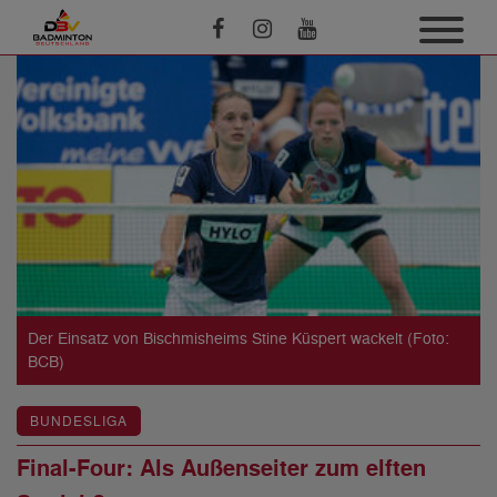
Der Einsatz von Bischmisheims Stine Küspert wackelt (Foto:
BCB)
BUNDESLIGA
Final-Four: Als Außenseiter zum elften