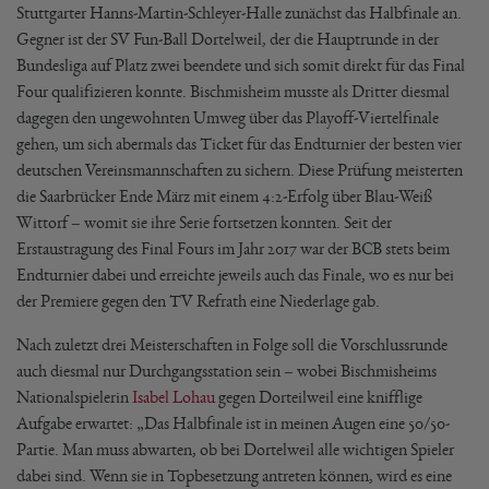
Stuttgarter Hanns-Martin-Schleyer-Halle zunächst das Halbfinale an.
Gegner ist der SV Fun-Ball Dortelweil, der die Hauptrunde in der
Bundesliga auf Platz zwei beendete und sich somit direkt für das Final
Four qualifizieren konnte. Bischmisheim musste als Dritter diesmal
dagegen den ungewohnten Umweg über das Playoff-Viertelfinale
gehen, um sich abermals das Ticket für das Endturnier der besten vier
deutschen Vereinsmannschaften zu sichern. Diese Prüfung meisterten
die Saarbrücker Ende März mit einem 4:2-Erfolg über Blau-Weiß
Wittorf – womit sie ihre Serie fortsetzen konnten. Seit der
Erstaustragung des Final Fours im Jahr 2017 war der BCB stets beim
Endturnier dabei und erreichte jeweils auch das Finale, wo es nur bei
der Premiere gegen den TV Refrath eine Niederlage gab.
Nach zuletzt drei Meisterschaften in Folge soll die Vorschlussrunde
auch diesmal nur Durchgangsstation sein – wobei Bischmisheims
Nationalspielerin
Isabel Lohau
gegen Dorteilweil eine knifflige
Aufgabe erwartet: „Das Halbfinale ist in meinen Augen eine 50/50-
Partie. Man muss abwarten, ob bei Dortelweil alle wichtigen Spieler
dabei sind. Wenn sie in Topbesetzung antreten können, wird es eine