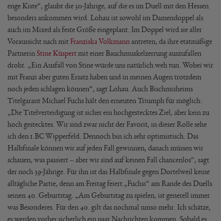
enge Kiste“, glaubt die 30-Jährige, auf die es im Duell mit den Hessen
besonders ankommen wird. Lohau ist sowohl im Damendoppel als
auch im Mixed als feste Größe eingeplant. Im Doppel wird sie aller
Voraussicht nach mit
Franziska Volkmann
antreten, da ihre etatmäßige
Partnerin
Stine Küspert
mit einer Bauchmuskelzerrung auszufallen
droht. „Ein Ausfall von Stine würde uns natürlich weh tun. Wobei wir
mit Franzi aber guten Ersatz haben und in meinen Augen trotzdem
noch jeden schlagen können“, sagt Lohau. Auch Bischmisheims
Titelgarant Michael Fuchs hält den erneuten Triumph für möglich:
„Die Titelverteidigung ist sicher ein hochgestecktes Ziel, aber kein zu
hoch gestecktes. Wir sind zwar nicht der Favorit, in dieser Rolle sehe
ich den 1.BC Wipperfeld. Dennoch bin ich sehr optimistisch. Das
Halbfinale können wir auf jeden Fall gewinnen, danach müssen wir
schauen, was passiert – aber wir sind auf keinen Fall chancenlos“, sagt
der noch 39-Jährige. Für ihn ist das Halbfinale gegen Dortelweil keine
alltägliche Partie, denn am Freitag feiert „Fuchsi“ am Rande des Duells
seinen 40. Geburtstag. „Am Geburtstag zu spielen, ist generell immer
was Besonderes. Für den 40. gilt das nochmal umso mehr. Ich schätze,
es werden vorher sicherlich ein paar Nachrichten kommen. Sobald es