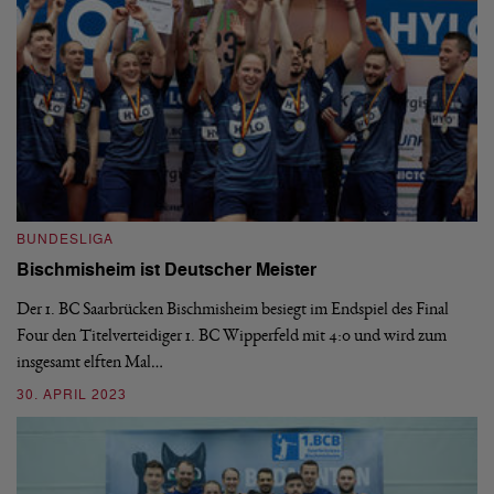
BUNDESLIGA
B
Bischmisheim ist Deutscher Meister
1
H
Der 1. BC Saarbrücken Bischmisheim besiegt im Endspiel des Final
Four den Titelverteidiger 1. BC Wipperfeld mit 4:0 und wird zum
Di
insgesamt elften Mal…
le
6:
30. APRIL 2023
03