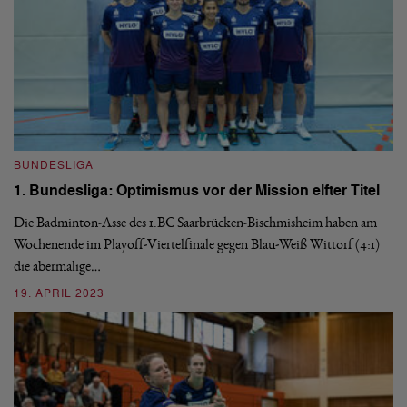
BUNDESLIGA
1. Bundesliga: Optimismus vor der Mission elfter Titel
Die Badminton-Asse des 1.BC Saarbrücken-Bischmisheim haben am
B
Wochenende im Playoff-Viertelfinale gegen Blau-Weiß Wittorf (4:1)
1
die abermalige…
F
19. APRIL 2023
Ge
di
ab
3