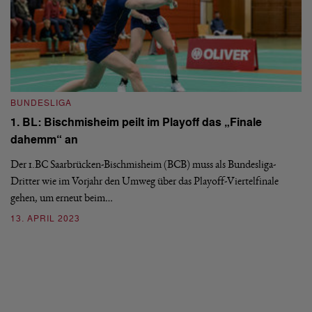
BUNDESLIGA
1. BL: Bischmisheim peilt im Playoff das „Finale
dahemm“ an
Der 1.BC Saarbrücken-Bischmisheim (BCB) muss als Bundesliga-
B
Dritter wie im Vorjahr den Umweg über das Playoff-Viertelfinale
1
gehen, um erneut beim…
a
13. APRIL 2023
Vi
Ha
mi
2