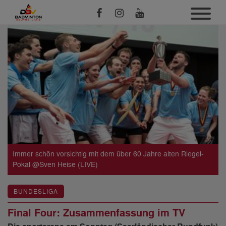
Immer schön vorsichtig mit dem über 60 Jahre alten Riegel-
Pokal @Sven Heise (LIVE)
BUNDESLIGA
Final Four: Zusammenfassung im TV