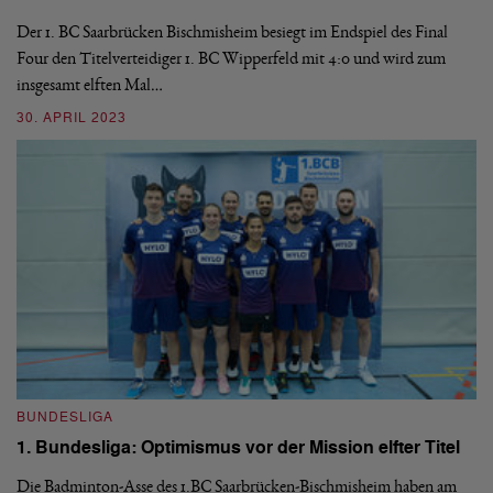
H
Der 1. BC Saarbrücken Bischmisheim besiegt im Endspiel des Final
Four den Titelverteidiger 1. BC Wipperfeld mit 4:0 und wird zum
Di
insgesamt elften Mal…
le
6:
30. APRIL 2023
03
BUNDESLIGA
1. Bundesliga: Optimismus vor der Mission elfter Titel
Die Badminton-Asse des 1.BC Saarbrücken-Bischmisheim haben am
B