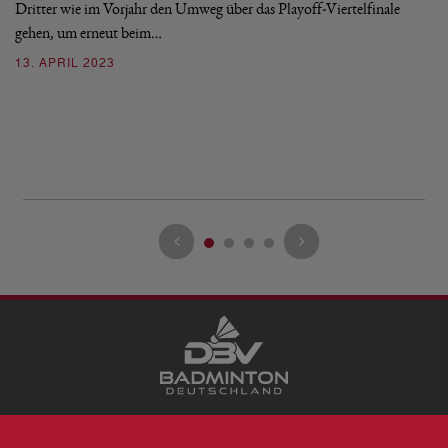
Dritter wie im Vorjahr den Umweg über das Playoff-Viertelfinale
1
gehen, um erneut beim…
a
13. APRIL 2023
Vi
Ha
mi
2