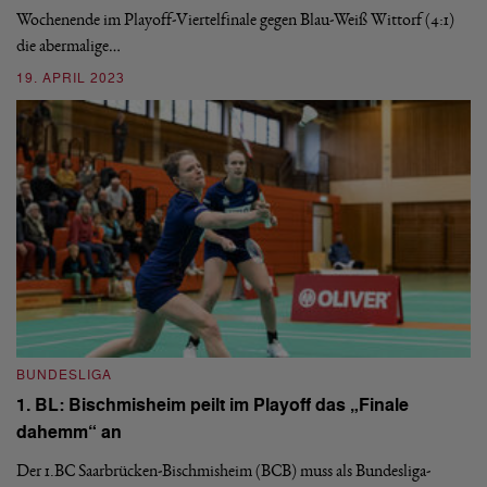
Wochenende im Playoff-Viertelfinale gegen Blau-Weiß Wittorf (4:1)
1
die abermalige…
F
19. APRIL 2023
Ge
di
ab
3
BUNDESLIGA
1. BL: Bischmisheim peilt im Playoff das „Finale
dahemm“ an
Der 1.BC Saarbrücken-Bischmisheim (BCB) muss als Bundesliga-
B