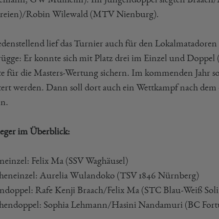
reien)/Robin Wilewald (MTV Nienburg).
edenstellend lief das Turnier auch für den Lokalmatadoren
ügge: Er konnte sich mit Platz drei im Einzel und Doppel
e für die Masters-Wertung sichern. Im kommenden Jahr soll
tert werden. Dann soll dort auch ein Wettkampf nach de
n.
ieger im Überblick:
neinzel: Felix Ma (SSV Waghäusel)
eneinzel: Aurelia Wulandoko (TSV 1846 Nürnberg)
ndoppel: Rafe Kenji Braach/Felix Ma (STC Blau-Weiß So
endoppel: Sophia Lehmann/Hasini Nandamuri (BC Fortun