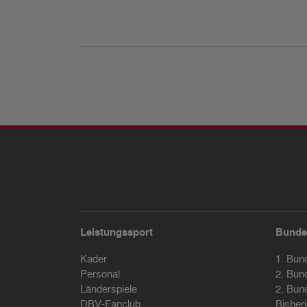
Leistungssport
Bunde
Kader
1. Bun
Personal
2. Bun
Länderspiele
2. Bun
DBV-Fanclub
Bisher