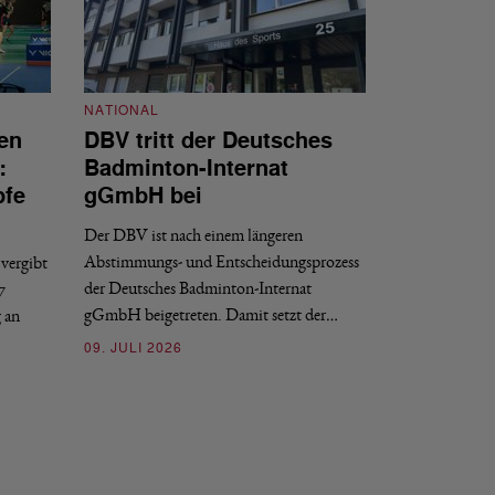
NATIONAL
en
DBV tritt der Deutsches
NATIONAL
:
Badminton-Internat
Stellenauss
pfe
gGmbH bei
Sportdirekt
Der DBV ist nach einem längeren
Der Deutsche Badm
Abstimmungs- und Entscheidungsprozess
vergibt
nächstmöglichen Ze
der Deutsches Badminton-Internat
7
beziehungsweise e
gGmbH beigetreten. Damit setzt der…
g an
09. JULI 2026
09. JULI 2026