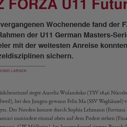
Z FORZA U11 Futu
vergangenen Wochenende fand der
Rahmen der U11 German Masters-Serie
eler mit der weitesten Anreise konnte
zeldisziplinen sichern.
ROND LARSEN
dcheneinzel siegte Aurelia Wulandoko (TSV 1846 Nürnbe
lweil), bei den Jungen gewann Felix Ma (SSV Waghäusel) 
gen. Der Norden konnte durch Sophia Lehmann (Fortuna 
muri zumindest einmal oben auf dem Podest stehen (Fina
mann, GW Mülheim). Im Jungendoppel siegten Braach/