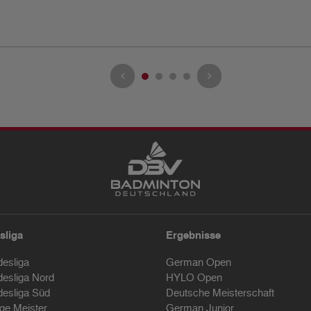
sliga
Ergebnisse
desliga
German Open
desliga Nord
HYLO Open
desliga Süd
Deutsche Meisterschaft
ige Meister
German Junior