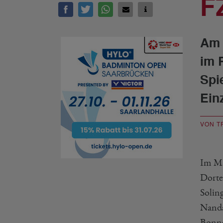
F
Am 
im 
Spi
Ein
VON T
Im Mä
Dorte
Solin
Nanda
Bonne