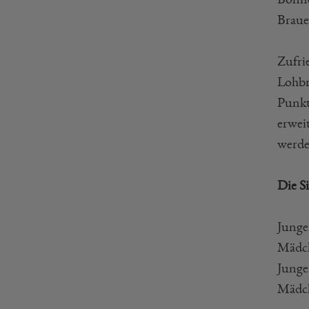
Braue
Zufri
Lohbr
Punkt
erwei
werde
Die S
Junge
Mädch
Junge
Mädch