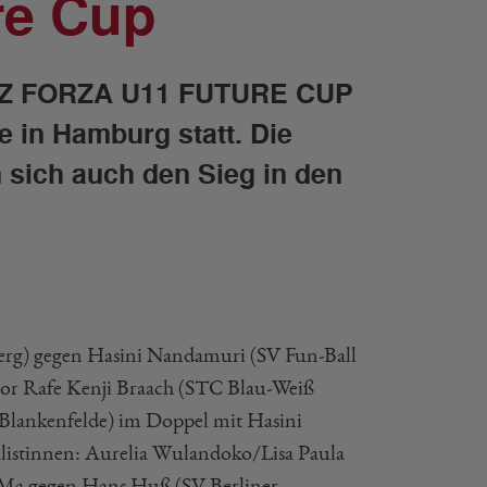
re Cup
 FZ FORZA U11 FUTURE CUP
 in Hamburg statt. Die
n sich auch den Sieg in den
rg) gegen Hasini Nandamuri (SV Fun-Ball
vor Rafe Kenji Braach (STC Blau-Weiß
Blankenfelde) im Doppel mit Hasini
listinnen: Aurelia Wulandoko/Lisa Paula
Ma gegen Hans Huß (SV Berliner