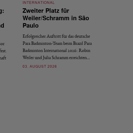
INTERNATIONAL
g:
Zweiter Platz für
INTERNATIONAL
Weiler/Schramm in São
Bronze für 
nd
Paulo
den Europea
Erfolgreicher Auftritt für das deutsche
Historischer Erfol
Para Badminton-Team beim Brazil Para
ior
Bei den European U
Badminton International 2026: Robin
est.
Salerno sicherte sic
Weiler und Julia Schramm erreichten…
haft
30. JULI 2026
03. AUGUST 2026