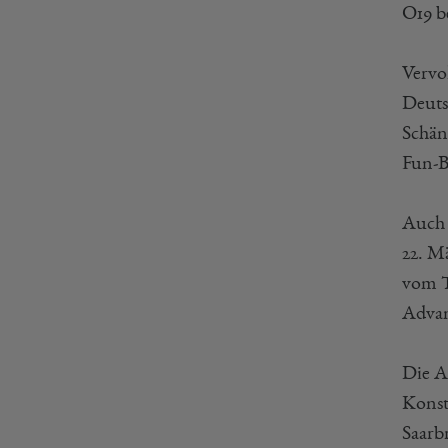
O19 be
Vervo
Deuts
Schän
Fun-B
Auch 
22. Mä
vom T
Advan
Die A
Konst
Saarb