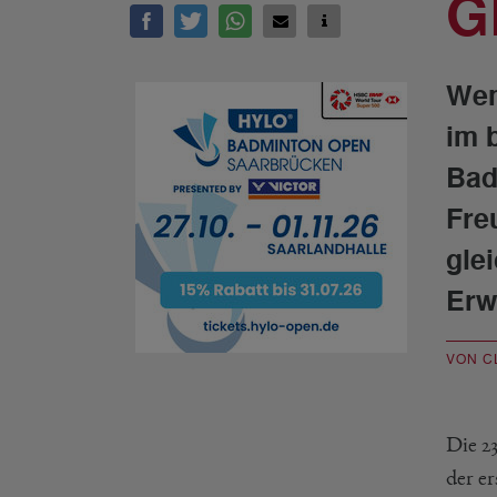
G
Wen
im 
Bad
Fre
gle
Erw
VON C
Die 23
der er