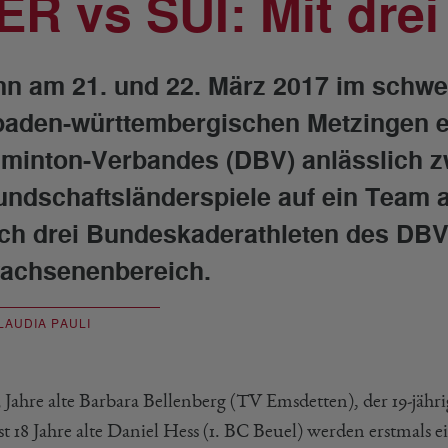
ER vs SUI: Mit dre
n am 21. und 22. März 2017 im schwei
baden-württembergischen Metzingen 
minton-Verbandes (DBV) anlässlich z
undschaftsländerspiele auf ein Team a
ich drei Bundeskaderathleten des DBV
achsenenbereich.
LAUDIA PAULI
 Jahre alte Barbara Bellenberg (TV Emsdetten), der 19-jähr
st 18 Jahre alte Daniel Hess (1. BC Beuel) werden erstmals 