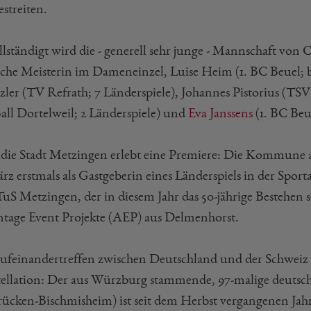
streiten.
llständigt wird die - generell sehr junge - Mannschaft von 
che Meisterin im Dameneinzel, Luise Heim (1. BC Beuel; bi
zler (TV Refrath; 7 Länderspiele), Johannes Pistorius (TSV
all Dortelweil; 2 Länderspiele) und
Eva Janssens
(1. BC Beue
die Stadt Metzingen erlebt eine Premiere: Die Kommune 
rz erstmals als Gastgeberin eines Länderspiels in der Spor
uS Metzingen, der in diesem Jahr das 50-jährige Bestehen 
tage Event Projekte (AEP) aus Delmenhorst.
ufeinandertreffen zwischen Deutschland und der Schweiz 
ellation: Der aus Würzburg stammende, 97-malige deutsche
rücken-Bischmisheim) ist seit dem Herbst vergangenen Jahre