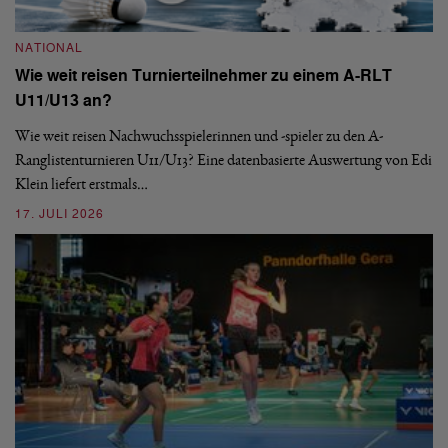
NATIONAL
N
Wie weit reisen Turnierteilnehmer zu einem A-RLT
S
U11/U13 an?
De
nä
Wie weit reisen Nachwuchsspielerinnen und -spieler zu den A-
ei
-
Ranglistenturnieren U11/U13? Eine datenbasierte Auswertung von Edi
Klein liefert erstmals…
09
17. JULI 2026