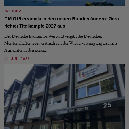
N
NATIONAL
E
DM O19 erstmals in den neuen Bundesländern: Gera
Mi
richtet Titelkämpfe 2027 aus
Mo
de
Der Deutsche Badminton-Verband vergibt die Deutschen
Meisterschaften 2027 erstmals seit der Wiedervereinigung an einen
08
Ausrichter in den neuen…
14. JULI 2026
N