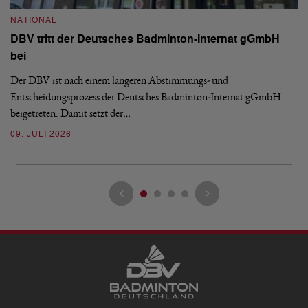
S
NATIONAL
H
DBV tritt der Deutsches Badminton-Internat gGmbH
De
bei
Ze
Bu
Der DBV ist nach einem längeren Abstimmungs- und
Entscheidungsprozess der Deutsches Badminton-Internat gGmbH
07
beigetreten. Damit setzt der…
09. JULI 2026