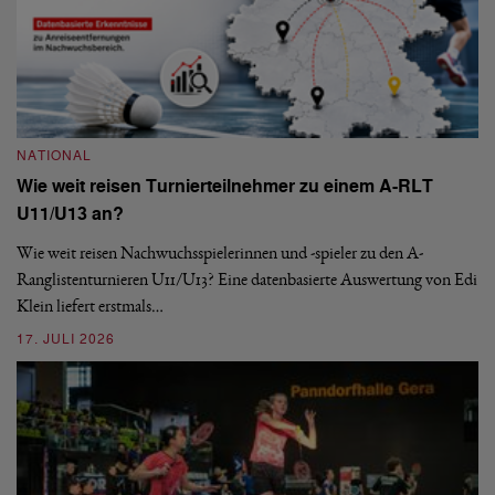
NATIONAL
Wie weit reisen Turnierteilnehmer zu einem A-RLT
N
U11/U13 an?
S
Wie weit reisen Nachwuchsspielerinnen und -spieler zu den A-
Ranglistenturnieren U11/U13? Eine datenbasierte Auswertung von Edi
De
Klein liefert erstmals…
nä
ei
17. JULI 2026
09