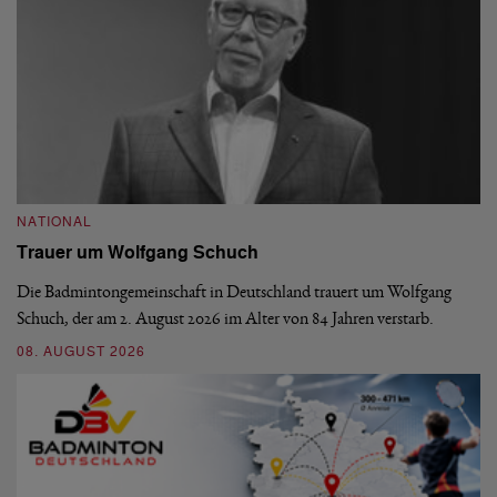
NATIONAL
N
Trauer um Wolfgang Schuch
D
b
Die Badmintongemeinschaft in Deutschland trauert um Wolfgang
Schuch, der am 2. August 2026 im Alter von 84 Jahren verstarb.
De
En
08. AUGUST 2026
be
09