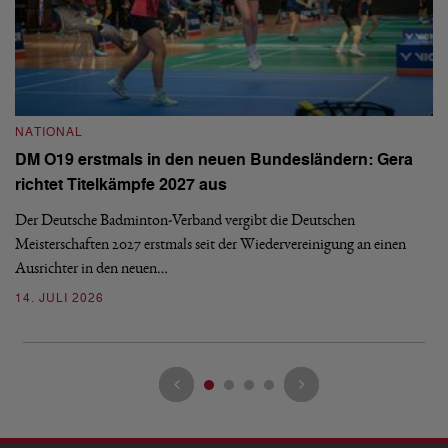
NATIONAL
N
DM O19 erstmals in den neuen Bundesländern: Gera
E
richtet Titelkämpfe 2027 aus
Mi
Der Deutsche Badminton-Verband vergibt die Deutschen
Mo
Meisterschaften 2027 erstmals seit der Wiedervereinigung an einen
de
Ausrichter in den neuen…
08
14. JULI 2026