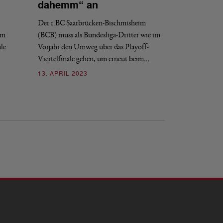
dahemm“ an
seine Hausau
Der 1.BC Saarbrücken-Bischmisheim
Die Badminton-Ass
am
(BCB) muss als Bundesliga-Dritter wie im
am letzten Doppelsp
le
Vorjahr den Umweg über das Playoff-
gemacht: 6:1 gege
Viertelfinale gehen, um erneut beim…
03. APRIL 2023
13. APRIL 2023