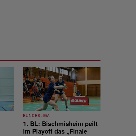
BUNDESLIGA
1. BL: Bischmisheim peilt
BUNDESLIGA
im Playoff das „Finale
1. BL: Bisc