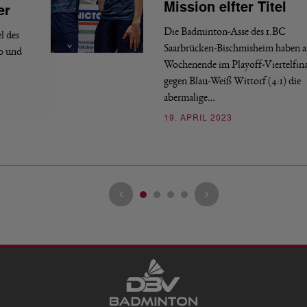
Mission elfter Titel
er
Die Badminton-Asse des 1.BC
l des
Saarbrücken-Bischmisheim haben 
:0 und
Wochenende im Playoff-Viertelfina
gegen Blau-Weiß Wittorf (4:1) die
abermalige…
19. APRIL 2023