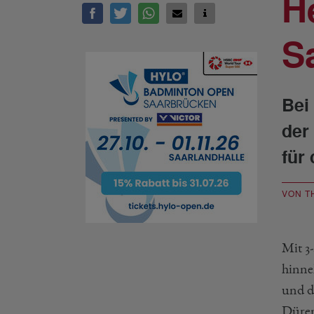
H
S
Bei
der
für
VON T
Mit 3
hinne
und d
Düre