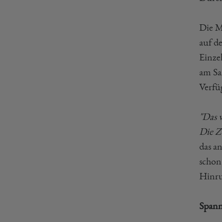
Die M
auf d
Einzel
am Sa
Verfü
"Das 
Die Zu
das a
schon 
Hinru
Spann