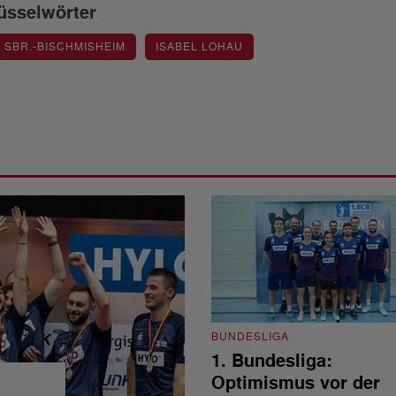
üsselwörter
C SBR.-BISCHMISHEIM
ISABEL LOHAU
BUNDESLIGA
1. Bundesliga:
Optimismus vor der