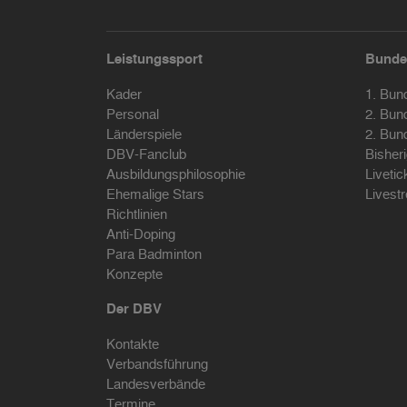
Leistungssport
Bunde
Kader
1. Bun
Personal
2. Bun
Länderspiele
2. Bun
DBV-Fanclub
Bisher
Ausbildungsphilosophie
Livetic
Ehemalige Stars
Livest
Richtlinien
Anti-Doping
Para Badminton
Konzepte
Der DBV
Kontakte
Verbandsführung
Landesverbände
Termine