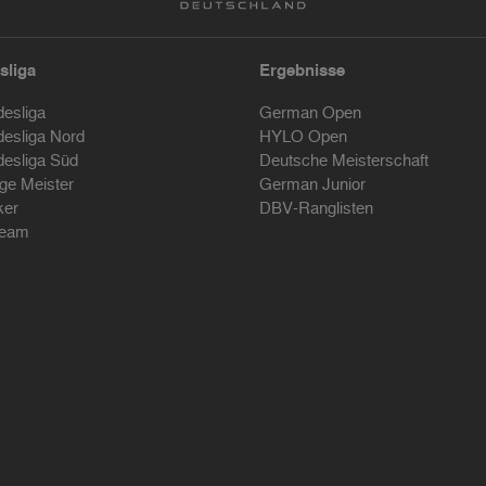
sliga
Ergebnisse
desliga
German Open
desliga Nord
HYLO Open
desliga Süd
Deutsche Meisterschaft
ige Meister
German Junior
ker
DBV-Ranglisten
ream