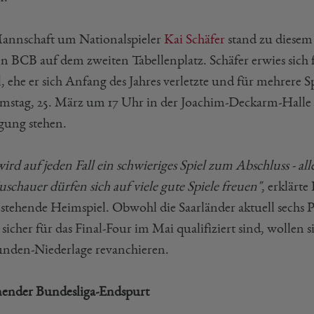
annschaft um Nationalspieler
Kai Schäfer
stand zu diesem
en BCB auf dem zweiten Tabellenplatz. Schäfer erwies sich
, ehe er sich Anfang des Jahres verletzte und für mehrere S
mstag, 25. März um 17 Uhr in der Joachim-Deckarm-Halle
gung stehen.
wird auf jeden Fall ein schwieriges Spiel zum Abschluss - 
schauer dürfen sich auf viele gute Spiele freuen"
, erklärt
nstehende Heimspiel. Obwohl die Saarländer aktuell sech
sicher für das Final-Four im Mai qualifiziert sind, wollen
nden-Niederlage revanchieren.
ender Bundesliga-Endspurt