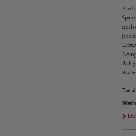
Auch 
Spann
noch 
jedoc
Tritt
Nymph
Releg
Abste
Die a
Weit
Die 