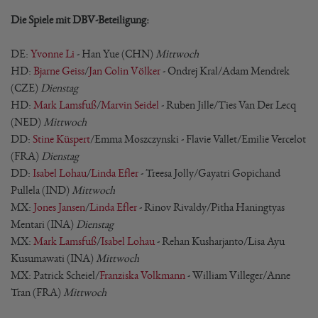
Die Spiele mit DBV-Beteiligung:
DE:
Yvonne Li
- Han Yue (CHN)
Mittwoch
HD:
Bjarne Geiss
/
Jan Colin Völker
- Ondrej Kral/Adam Mendrek
(CZE)
Dienstag
HD:
Mark Lamsfuß
/
Marvin Seidel
- Ruben Jille/Ties Van Der Lecq
(NED)
Mittwoch
DD:
Stine Küspert
/Emma Moszczynski - Flavie Vallet/Emilie Vercelot
(FRA)
Dienstag
DD:
Isabel Lohau
/
Linda Efler
- Treesa Jolly/Gayatri Gopichand
Pullela (IND)
Mittwoch
MX:
Jones Jansen
/
Linda Efler
- Rinov Rivaldy/Pitha Haningtyas
Mentari (INA)
Dienstag
MX:
Mark Lamsfuß
/
Isabel Lohau
- Rehan Kusharjanto/Lisa Ayu
Kusumawati (INA)
Mittwoch
MX: Patrick Scheiel/
Franziska Volkmann
- William Villeger/Anne
Tran (FRA)
Mittwoch