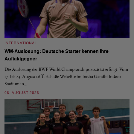
INTERNATIONAL
I
WM-Auslosung: Deutsche Starter kennen ihre
B
Auftaktgegner
U
d
Die Auslosung der BWF World Championships 2026 ist erfolgt. Vom
Hi
17. bis 23. August trifft sich die Weltelite im Indira Gandhi Indoor
de
Stadium in…
si
06. AUGUST 2026
30