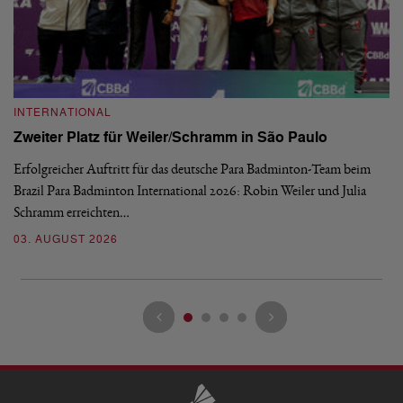
INTERNATIONAL
I
Zweiter Platz für Weiler/Schramm in São Paulo
D
Erfolgreicher Auftritt für das deutsche Para Badminton-Team beim
Di
Brazil Para Badminton International 2026: Robin Weiler und Julia
de
Schramm erreichten…
Gl
03. AUGUST 2026
28