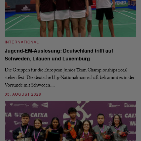
INTERNATIONAL
I
Jugend-EM-Auslosung: Deutschland trifft auf
B
Schweden, Litauen und Luxemburg
S
Die Gruppen für die European Junior Team Championships 2026
De
stehen fest. Die deutsche U19-Nationalmannschaft bekommt es in der
ve
Vorrunde mit Schweden,…
gr
05. AUGUST 2026
03