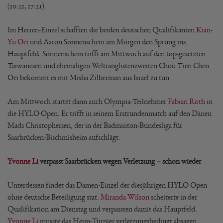
(10:21, 17:21).
Im Herren-Einzel schafften die beiden deutschen Qualifikanten
Kian-
Yu Oei
und Aaron Sonnenschein am Morgen den Sprung ins
Hauptfeld. Sonnenschein trifft am Mittwoch auf den top-gesetzten
Taiwanesen und ehemaligen Weltranglistenzweiten Chou Tien Chen.
Oei bekommt es mit Misha Zilberman aus Israel zu tun.
Am Mittwoch startet dann auch Olympia-Teilnehmer
Fabian Roth
in
die HYLO Open. Er trifft in seinem Erstrundenmatch auf den Dänen
Mads Christophersen, der in der Badminton-Bundesliga für
Saarbrücken-Bischmisheim aufschlägt.
Yvonne Li
verpasst Saarbrücken wegen Verletzung – schon wieder
Unterdessen findet das Damen-Einzel der diesjährigen HYLO Open
ohne deutsche Beteiligung stat.
Miranda Wilson
scheiterte in der
Qualifikation am Dienstag und verpassten damit das Hauptfeld.
Yvonne Li
musste das Heim-Turnier verletzungsbedingt absagen.