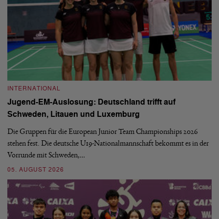
INTERNATIONAL
I
Jugend-EM-Auslosung: Deutschland trifft auf
B
Schweden, Litauen und Luxemburg
S
Die Gruppen für die European Junior Team Championships 2026
De
stehen fest. Die deutsche U19-Nationalmannschaft bekommt es in der
ve
Vorrunde mit Schweden,…
gr
05. AUGUST 2026
03