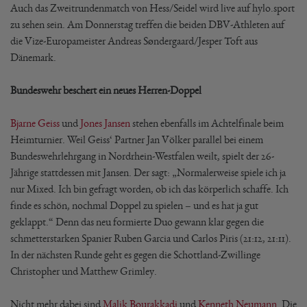
Auch das Zweitrundenmatch von Hess/Seidel wird live auf hylo.sport
zu sehen sein. Am Donnerstag treffen die beiden DBV-Athleten auf
die Vize-Europameister Andreas Søndergaard/Jesper Toft aus
Dänemark.
Bundeswehr beschert ein neues Herren-Doppel
Bjarne Geiss
und
Jones Jansen
stehen ebenfalls im Achtelfinale beim
Heimturnier. Weil Geiss‘ Partner Jan Völker parallel bei einem
Bundeswehrlehrgang in Nordrhein-Westfalen weilt, spielt der 26-
Jährige stattdessen mit Jansen. Der sagt: „Normalerweise spiele ich ja
nur Mixed. Ich bin gefragt worden, ob ich das körperlich schaffe. Ich
finde es schön, nochmal Doppel zu spielen – und es hat ja gut
geklappt.“ Denn das neu formierte Duo gewann klar gegen die
schmetterstarken Spanier Ruben Garcia und Carlos Piris (21:12, 21:11).
In der nächsten Runde geht es gegen die Schottland-Zwillinge
Christopher und Matthew Grimley.
Nicht mehr dabei sind
Malik Bourakkadi
und
Kenneth Neumann
. Die