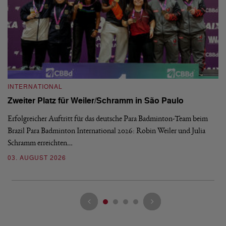
INTERNATIONAL
I
Zweiter Platz für Weiler/Schramm in São Paulo
D
Erfolgreicher Auftritt für das deutsche Para Badminton-Team beim
Di
Brazil Para Badminton International 2026: Robin Weiler und Julia
de
Schramm erreichten…
Gl
03. AUGUST 2026
28