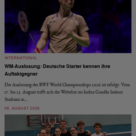
INTERNATIONAL
I
WM-Auslosung: Deutsche Starter kennen ihre
B
Auftaktgegner
U
d
Die Auslosung der BWF World Championships 2026 ist erfolgt. Vom
Hi
17. bis 23. August trifft sich die Weltelite im Indira Gandhi Indoor
de
Stadium in…
si
06. AUGUST 2026
30