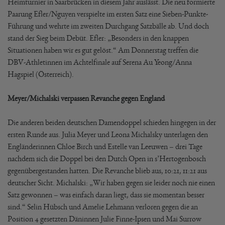
Heimturnier in Saarbrücken in diesem Jahr auslässt. Die neu formierte
Paarung Efler/Nguyen verspielte im ersten Satz eine Sieben-Punkte-
Führung und wehrte im zweiten Durchgang Satzbälle ab. Und doch
stand der Sieg beim Debüt. Efler: „Besonders in den knappen
Situationen haben wir es gut gelöst.“ Am Donnerstag treffen die
DBV-Athletinnen im Achtelfinale auf Serena Au Yeong/Anna
Hagspiel (Österreich).
Meyer/Michalski verpassen Revanche gegen England
Die anderen beiden deutschen Damendoppel schieden hingegen in der
ersten Runde aus. Julia Meyer und Leona Michalsky unterlagen den
Engländerinnen Chloe Birch und Estelle van Leeuwen – drei Tage
nachdem sich die Doppel bei den Dutch Open in s’Hertogenbosch
gegenübergestanden hatten. Die Revanche blieb aus, 10:21, 11:21 aus
deutscher Sicht. Michalski: „Wir haben gegen sie leider noch nie einen
Satz gewonnen – was einfach daran liegt, dass sie momentan besser
sind.“ Selin Hübsch und Amelie Lehmann verloren gegen die an
Position 4 gesetzten Däninnen Julie Finne-Ipsen und Mai Surrow