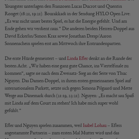
Youngster unterlagen den Franzosen Lucas Ducrot und Quentin
Ronget (18:21, 19:21). Bourakkadi in der Sendung HYLO Open Live:
„Es war nicht unser bestes Spiel, es hat die Energie gefehlt. Und am
Ende gehen wir verdient raus.“ Die anderen beiden Herren-Doppel aus
David Eckerlin/Simon Krax sowie Jonathan Dresp/Aaron
Sonnenschein spielen erst am Mittwoch ihre Erstrundenpartien.
Die erste Hürde gemeistert – und
Linda Efler
denkt an die Runde der
besten Acht. „Wir haben eine ganz gute Chance, ins Viertelfinale zu
kommen“, sagte sie nach dem Zweisatz- Sieg an der Seite von Thuc
Nguyen. Das Damen-Doppel, in ihrem ersten gemeinsamen Spiel auf
internationalem Parkett, setzte sich gegen Simona Pilgaard und Mette
Werge aus Dänemark durch (21:19, 23:21). Nguyen: „Es macht sau Spaß
mit Linda auf dem Court zu stehen! Ich habe mich super wohl
gefühlt.“
Efler und Nguyen spielen zusammen, weil
Isabel Lohau
– Eflers
angestammte Partnerin – zum ersten Mal Mutter wird und das