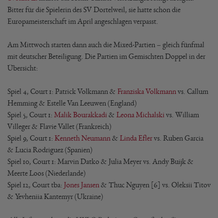
Bitter für die Spielerin des SV Dortelweil, sie hatte schon die
Europameisterschaft im April angeschlagen verpasst.
Am Mittwoch starten dann auch die Mixed-Partien – gleich fünfmal
mit deutscher Beteiligung. Die Partien im Gemischten Doppel in der
Übersicht:
Spiel 4, Court 1: Patrick Volkmann &
Franziska Volkmann
vs. Callum
Hemming & Estelle Van Leeuwen (England)
Spiel 5, Court 1:
Malik Bourakkadi
&
Leona Michalski
vs. William
Villeger & Flavie Vallet (Frankreich)
Spiel 9, Court 1:
Kenneth Neumann
&
Linda Efler
vs. Ruben Garcia
& Lucia Rodriguez (Spanien)
Spiel 10, Court 1: Marvin Datko & Julia Meyer vs. Andy Buijk &
Meerte Loos (Niederlande)
Spiel 12, Court tba:
Jones Jansen
& Thuc Nguyen [6] vs. Oleksii Titov
& Yevheniia Kantemyr (Ukraine)