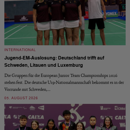
INTERNATIONAL
I
Jugend-EM-Auslosung: Deutschland trifft auf
B
Schweden, Litauen und Luxemburg
S
Die Gruppen für die European Junior Team Championships 2026
De
stehen fest. Die deutsche U19-Nationalmannschaft bekommt es in der
ve
Vorrunde mit Schweden,…
gr
05. AUGUST 2026
03