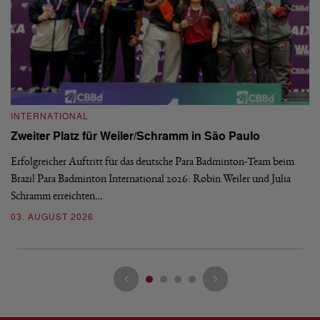
INTERNATIONAL
I
Zweiter Platz für Weiler/Schramm in São Paulo
D
Erfolgreicher Auftritt für das deutsche Para Badminton-Team beim
Di
Brazil Para Badminton International 2026: Robin Weiler und Julia
de
Schramm erreichten…
Gl
03. AUGUST 2026
28