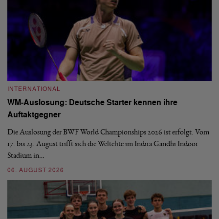
INTERNATIONAL
I
WM-Auslosung: Deutsche Starter kennen ihre
B
Auftaktgegner
U
d
Die Auslosung der BWF World Championships 2026 ist erfolgt. Vom
Hi
17. bis 23. August trifft sich die Weltelite im Indira Gandhi Indoor
de
Stadium in…
si
06. AUGUST 2026
30