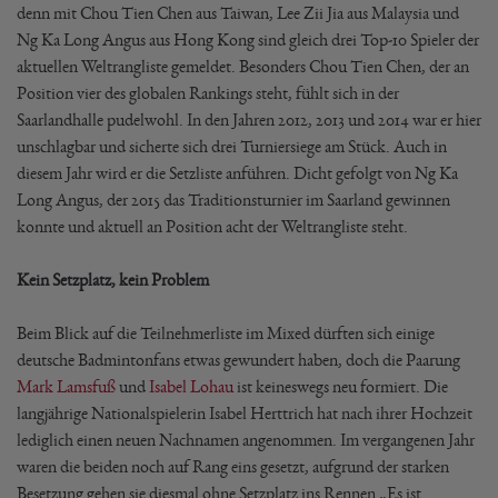
denn mit Chou Tien Chen aus Taiwan, Lee Zii Jia aus Malaysia und
Ng Ka Long Angus aus Hong Kong sind gleich drei Top-10 Spieler der
aktuellen Weltrangliste gemeldet. Besonders Chou Tien Chen, der an
Position vier des globalen Rankings steht, fühlt sich in der
Saarlandhalle pudelwohl. In den Jahren 2012, 2013 und 2014 war er hier
unschlagbar und sicherte sich drei Turniersiege am Stück. Auch in
diesem Jahr wird er die Setzliste anführen. Dicht gefolgt von Ng Ka
Long Angus, der 2015 das Traditionsturnier im Saarland gewinnen
konnte und aktuell an Position acht der Weltrangliste steht.
Kein Setzplatz, kein Problem
Beim Blick auf die Teilnehmerliste im Mixed dürften sich einige
deutsche Badmintonfans etwas gewundert haben, doch die Paarung
Mark Lamsfuß
und
Isabel Lohau
ist keineswegs neu formiert. Die
langjährige Nationalspielerin Isabel Herttrich hat nach ihrer Hochzeit
lediglich einen neuen Nachnamen angenommen. Im vergangenen Jahr
waren die beiden noch auf Rang eins gesetzt, aufgrund der starken
Besetzung gehen sie diesmal ohne Setzplatz ins Rennen „Es ist