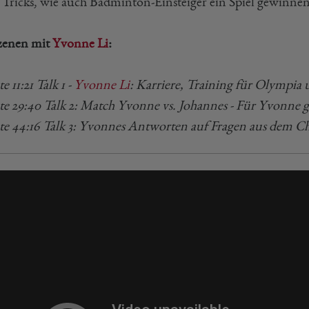
t Tricks, wie auch Badminton-Einsteiger ein Spiel gewinne
zenen mit
Yvonne Li
:
 11:21 Talk 1 -
Yvonne Li
: Karriere, Training für Olympia
e 29:40 Talk 2: Match Yvonne vs. Johannes - Für Yvonne 
e 44:16 Talk 3: Yvonnes Antworten auf Fragen aus dem C