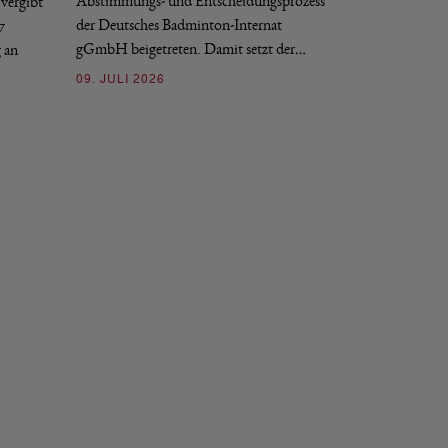
Abstimmungs- und Entscheidungsprozess
vergibt
nächstmöglichen Ze
der Deutsches Badminton-Internat
7
beziehungsweise e
gGmbH beigetreten. Damit setzt der…
g an
09. JULI 2026
09. JULI 2026