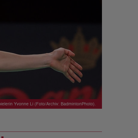
pielerin Yvonne Li (Foto/Archiv: BadmintonPhoto).