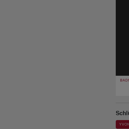
BAD
Schl
YVON