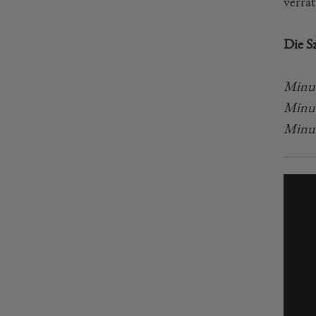
verrä
Die S
Minute
Minut
Minut