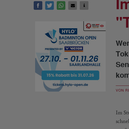
I
"
Wen
Tok
Sen
kom
VON R
Im St
schne