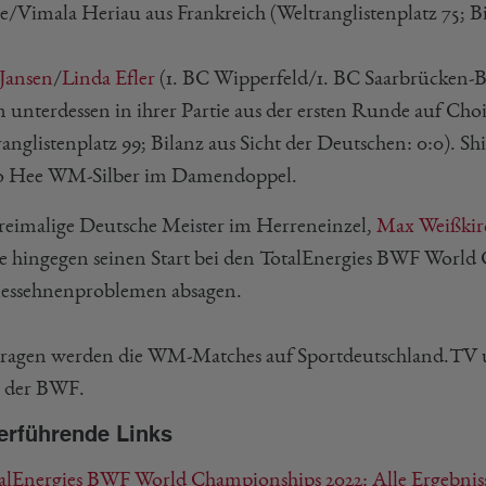
e/Vimala Heriau aus Frankreich (Weltranglistenplatz 75; Bil
 Jansen
/
Linda Efler
(1. BC Wipperfeld/1. BC Saarbrücken-Bi
en unterdessen in ihrer Partie aus der ersten Runde auf C
anglistenplatz 99; Bilanz aus Sicht der Deutschen: 0:0). S
o Hee WM-Silber im Damendoppel.
reimalige Deutsche Meister im Herreneinzel,
Max Weißkir
e hingegen seinen Start bei den TotalEnergies BWF Worl
lessehnenproblemen absagen.
ragen werden die WM-Matches auf Sportdeutschland.TV 
 der BWF.
erführende Links
alEnergies BWF World Championships 2022: Alle Ergebnis