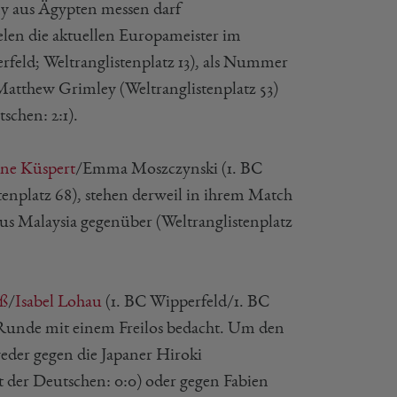
ny aus Ägypten messen darf
ielen die aktuellen Europameister im
rfeld; Weltranglistenplatz 13), als Nummer
/Matthew Grimley (Weltranglistenplatz 53)
schen: 2:1).
ine Küspert
/Emma Moszczynski (1. BC
enplatz 68), stehen derweil in ihrem Match
s Malaysia gegenüber (Weltranglistenplatz
ß
/
Isabel Lohau
(1. BC Wipperfeld/1. BC
e Runde mit einem Freilos bedacht. Um den
weder gegen die Japaner Hiroki
t der Deutschen: 0:0) oder gegen Fabien