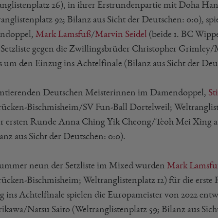
anglistenplatz 26), in ihrer Erstrundenpartie mit Doha Ha
anglistenplatz 92; Bilanz aus Sicht der Deutschen: 0:0), sp
ndoppel,
Mark Lamsfuß
/
Marvin Seidel
(beide 1. BC Wippe
r Setzliste gegen die Zwillingsbrüder Christopher Grimley
s um den Einzug ins Achtelfinale (Bilanz aus Sicht der Deut
mtierenden Deutschen Meisterinnen im Damendoppel,
St
rücken-Bischmisheim/SV Fun-Ball Dortelweil; Weltranglist
er ersten Runde Anna Ching Yik Cheong/Teoh Mei Xing au
lanz aus Sicht der Deutschen: 0:0).
ummer neun der Setzliste im Mixed wurden
Mark Lamsfu
rücken-Bischmisheim; Weltranglistenplatz 12) für die erst
g ins Achtelfinale spielen die Europameister von 2022 ent
ikawa/Natsu Saito (Weltranglistenplatz 59; Bilanz aus Sich