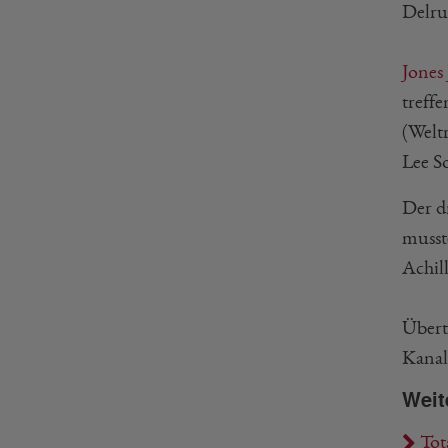
Delru
Jones
treff
(Weltr
Lee S
Der d
musst
Achil
Übert
Kanal
Weit
Tot