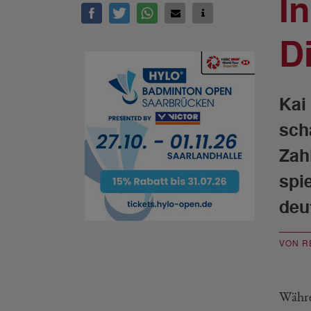
I
D
Kai
sch
Zah
spi
deu
VON R
Währe