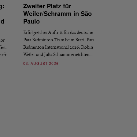
g:
Zweiter Platz für
INTERNATIONAL
Weiler/Schramm in São
Bronze für 
nd
Paulo
den Europea
Erfolgreicher Auftritt für das deutsche
Historischer Erfol
Para Badminton-Team beim Brazil Para
ior
Bei den European U
Badminton International 2026: Robin
est.
Salerno sicherte sic
Weiler und Julia Schramm erreichten…
haft
30. JULI 2026
03. AUGUST 2026