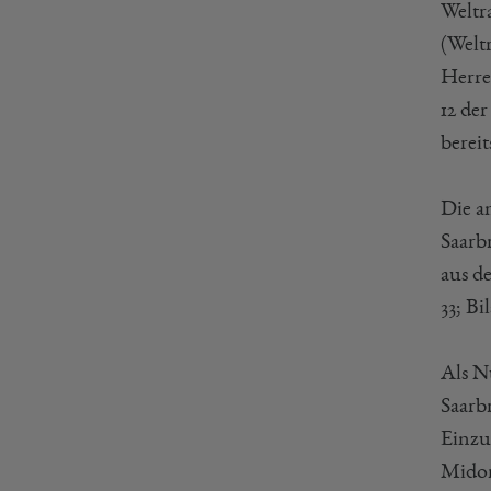
Weltr
(Weltr
Herre
12 de
bereit
Die a
Saarb
aus d
33; Bi
Als N
Saarb
Einzu
Midor