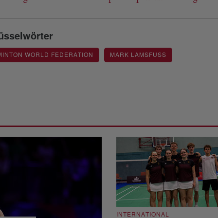
üsselwörter
MINTON WORLD FEDERATION
MARK LAMSFUSS
INTERNATIONAL