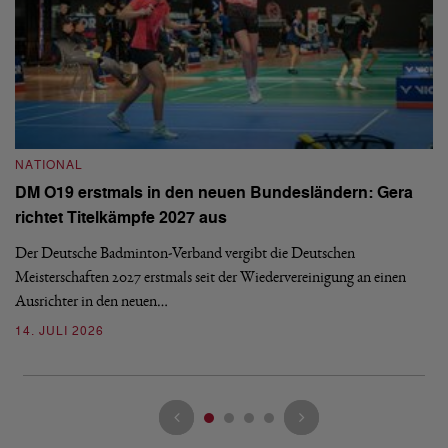
NATIONAL
N
DM O19 erstmals in den neuen Bundesländern: Gera
E
richtet Titelkämpfe 2027 aus
Mi
Der Deutsche Badminton-Verband vergibt die Deutschen
Mo
Meisterschaften 2027 erstmals seit der Wiedervereinigung an einen
de
Ausrichter in den neuen…
08
14. JULI 2026