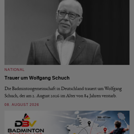
NATIONAL
N
Trauer um Wolfgang Schuch
D
b
Die Badmintongemeinschaft in Deutschland trauert um Wolfgang
Schuch, der am 2. August 2026 im Alter von 84 Jahren verstarb.
De
En
08. AUGUST 2026
be
09