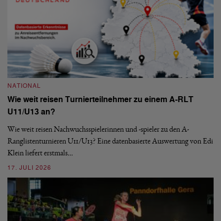
NATIONAL
Wie weit reisen Turnierteilnehmer zu einem A-RLT
N
U11/U13 an?
S
Wie weit reisen Nachwuchsspielerinnen und -spieler zu den A-
Ranglistenturnieren U11/U13? Eine datenbasierte Auswertung von Edi
De
Klein liefert erstmals…
nä
ei
17. JULI 2026
09