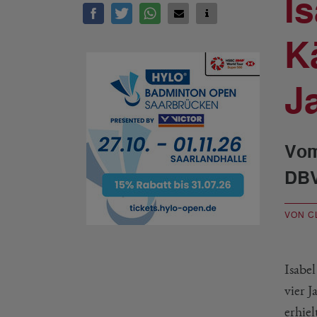
I
K
J
Vom
DBV
VON C
Isabel
vier 
erhi