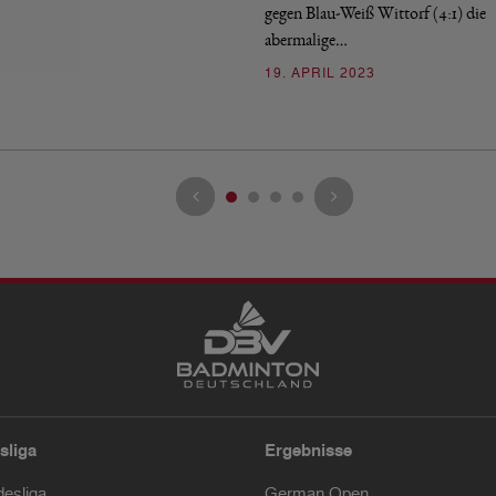
gegen Blau-Weiß Wittorf (4:1) die
abermalige…
19. APRIL 2023
sliga
Ergebnisse
desliga
German Open