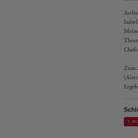
Anläss
Isabe
Meist
Thoma
Chefr
Zum z
(Alter
Ergeb
Schl
1. B