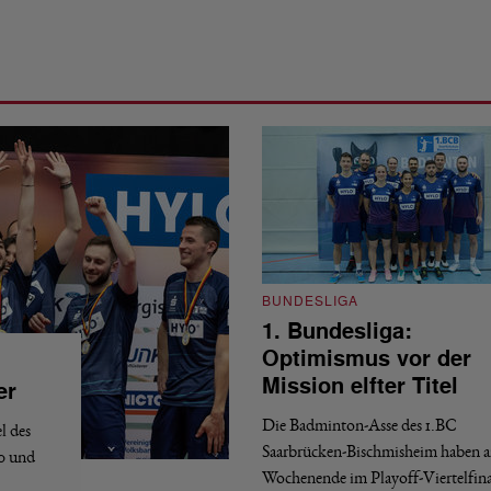
BUNDESLIGA
1. Bundesliga:
Optimismus vor der
Mission elfter Titel
er
Die Badminton-Asse des 1.BC
l des
Saarbrücken-Bischmisheim haben 
:0 und
Wochenende im Playoff-Viertelfina