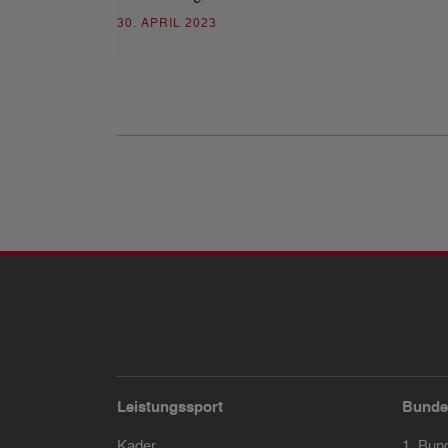
30. APRIL 2023
Leistungssport
Bunde
Kader
1. Bun