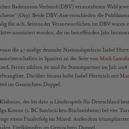
chen Badminton-Verband (DBV) veranstalteten Wahl jeweil
chsene" (O19). Beide DBV-Asse entschieden die Publikumsw
alig für sich. Seitens der Verantwortlichen im DBV waren
Aktive nominiert worden, die im betreffenden Jahr herausra
wann die 47-malige deutsche Nationalspielerin Isabel Hertt
ameisterschaften in Spanien an der Seite von
Mark Lamsf
xed. Ferner zählten sie und ihr Stammpartner im Juli 2018 
eltrangliste. Darüber hinaus holte Isabel Herttrich mit
Mar
itel im Gemischten Doppel.
 Käsbauer, der bis dato 31 Länderspiele für Deutschland bes
lga Konon (1. BC Saarbrücken-Bischmisheim) bei vier Turn
enge einen Finalerfolg im Mixed. Außerdem triumphierte
nalen Titelkämpfen im Gemischten Doppel.