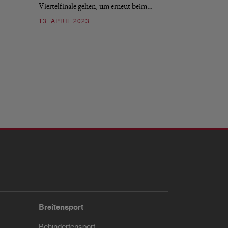
Viertelfinale gehen, um erneut beim…
03. APRIL 2023
13. APRIL 2023
Breitensport
Behindertensport