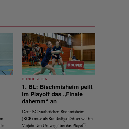
BUNDESLIGA
1. BL: Bischmisheim peilt
BUNDESLIGA
im Playoff das „Finale
1. BL: Bisc
dahemm“ an
seine Hausau
Der 1.BC Saarbrücken-Bischmisheim
Die Badminton-Ass
am
(BCB) muss als Bundesliga-Dritter wie im
am letzten Doppelsp
le
Vorjahr den Umweg über das Playoff-
gemacht: 6:1 gege