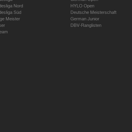
desliga Nord
HYLO Open
desliga Süd
Deutsche Meisterschaft
ige Meister
German Junior
ker
DBV-Ranglisten
ream