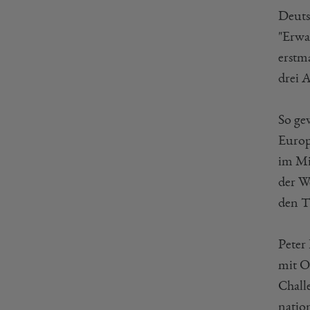
Deuts
"Erwa
erstm
drei 
So ge
Europ
im Mi
der W
den T
Peter
mit O
Chall
natio