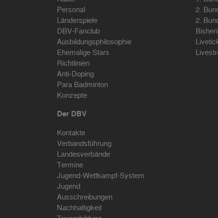
Personal
2. Bun
Länderspiele
2. Bun
DBV-Fanclub
Bisher
Ausbildungsphilosophie
Livetic
Ehemalige Stars
Livest
Richtlinien
Anti-Doping
Para Badminton
Konzepte
Der DBV
Kontakte
Verbandsführung
Landesverbände
Termine
Jugend-Wettkampf-System
Jugend
Ausschreibungen
Nachhaltigkeit