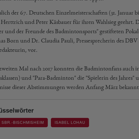
lich der 67. Deutschen Einzelmeisterschaften (31. Januar bi
l Herttrich und Peter Käsbauer für ihren Wahlsieg geehrt
er und der Freunde des Badmintonsports" gestifteten Po
s Born und Dr. Claudia Pauli, Pressesprecherin des
edakteurin, vor.
weiten Mal nach 2017 konnten die Badmintonfans auch in 
sklassen) und "Para-Badminton" die "Spielerin des Jahres" u
nisse dieser Abstimmungen werden Anfang März bekannt
üsselwörter
C SBR.-BISCHMISHEIM
ISABEL LOHAU