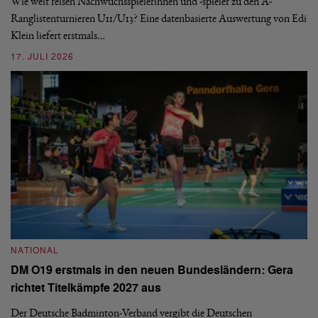
Wie weit reisen Nachwuchsspielerinnen und -spieler zu den A-
Ranglistenturnieren U11/U13? Eine datenbasierte Auswertung von Edi
De
Klein liefert erstmals…
nä
ei
17. JULI 2026
09
NATIONAL
N
DM O19 erstmals in den neuen Bundesländern: Gera
E
richtet Titelkämpfe 2027 aus
Mi
Der Deutsche Badminton-Verband vergibt die Deutschen