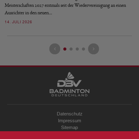
Mo
Meisterschaften 2027 erstmals seit der Wiedervereinigung an einen
de
Ausrichter in den neuen…
08
14. JULI 2026
Datenschutz
Impressum
Sitemap
Kontakt