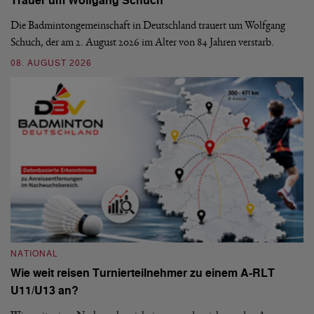
Trauer um Wolfgang Schuch
D
b
Die Badmintongemeinschaft in Deutschland trauert um Wolfgang
Schuch, der am 2. August 2026 im Alter von 84 Jahren verstarb.
De
En
08. AUGUST 2026
be
09
NATIONAL
Wie weit reisen Turnierteilnehmer zu einem A-RLT
N
U11/U13 an?
S