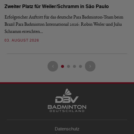
Zweiter Platz für Weiler/Schramm in São Paulo
D
Erfolgreicher Auftritt für das deutsche Para Badminton-Team beim
Di
Brazil Para Badminton International 2026: Robin Weiler und Julia
de
Schramm erreichten…
Gl
03. AUGUST 2026
28
Datenschutz