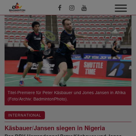
Titel-Premiere für Peter Käsbauer und Jones Jansen in Afrika
(Foto/Archiv: BadmintonPhoto).
INTERNATIONAL
Käsbauer/Jansen siegen in Nigeria