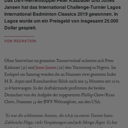
Das DBV-Herrendoppel Peter Käsbauer und Jones
Jansen hat das International Challenge-Turnier Lagos
International Badminton Classics 2019 gewonnen. In
Lagos wurde um ein Preisgeld von insgesamt 25.000
Dollar gespielt.
VON REDAKTION
Ohne Satzverlust im gesamten Turnierverlauf sicherten sich Peter
Käsbauer (31) und
Jones Jansen
(26) den Turniersieg in Nigeria. Im
Endspiel am Samstag wurden die an Nummer zwei gesetzten Inder
M.R. Arjun und Ramchandran Shlok nach nur 35 Minuten mit 21-11,
21-8 bezwungen. In der Auftaktrunde profitieren die beiden
Deutschen von der Aufgabe der topgesetzten Phillip Chew/Ryan
Chew, Nummer 53 der BWF-Weltrangliste, aus den USA.
"Es war die schlimmste Anreise, die ich je zu einem Turnier hatte.
Zahlreiche Flüge, viele Verspätungen und jede Menge Ärger. Es hat