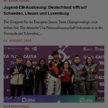
INTERNATIONAL
I
Jugend-EM-Auslosung: Deutschland trifft auf
B
Schweden, Litauen und Luxemburg
S
Die Gruppen für die European Junior Team Championships 2026
De
stehen fest. Die deutsche U19-Nationalmannschaft bekommt es in der
ve
Vorrunde mit Schweden,…
gr
05. AUGUST 2026
03
INTERNATIONAL
I