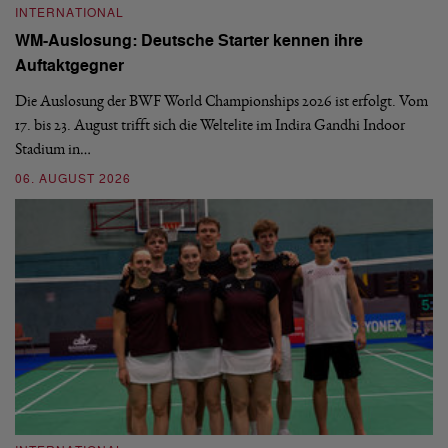
INTERNATIONAL
I
WM-Auslosung: Deutsche Starter kennen ihre
B
Auftaktgegner
U
d
Die Auslosung der BWF World Championships 2026 ist erfolgt. Vom
Hi
17. bis 23. August trifft sich die Weltelite im Indira Gandhi Indoor
de
Stadium in…
si
06. AUGUST 2026
30