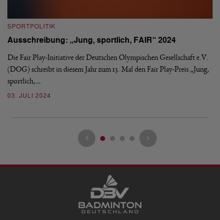
S
SPORTPOLITIK
„
Ausschreibung: „Jung, sportlich, FAIR“ 2024
B
Die Fair Play-Initiative der Deutschen Olympischen Gesellschaft e.V.
„D
(DOG) schreibt in diesem Jahr zum 13. Mal den Fair Play-Preis „Jung,
We
sportlich,…
Bu
03. JULI 2024
2