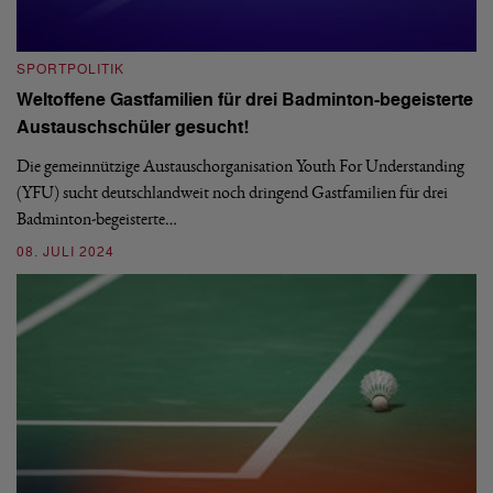
SPORTPOLITIK
S
Weltoffene Gastfamilien für drei Badminton-begeisterte
E
Austauschschüler gesucht!
Im
De
Die gemeinnützige Austauschorganisation Youth For Understanding
La
(YFU) sucht deutschlandweit noch dringend Gastfamilien für drei
Badminton-begeisterte…
0
08. JULI 2024