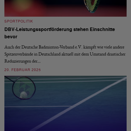
SPORTPOLITIK
S
DBV-Leistungssportförderung stehen Einschnitte
G
bevor
D
and
Auch der Deutsche Badminton-Verband e.V. kämpft wie viele andere
De
Spitzenverbände in Deutschland aktuell mit dem Umstand drastischer
Te
Reduzierungen der…
er
20. FEBRUAR 2025
0