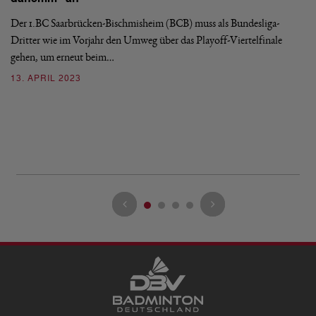
Der 1.BC Saarbrücken-Bischmisheim (BCB) muss als Bundesliga-
B
Dritter wie im Vorjahr den Umweg über das Playoff-Viertelfinale
1
gehen, um erneut beim…
a
13. APRIL 2023
Vi
Ha
mi
2