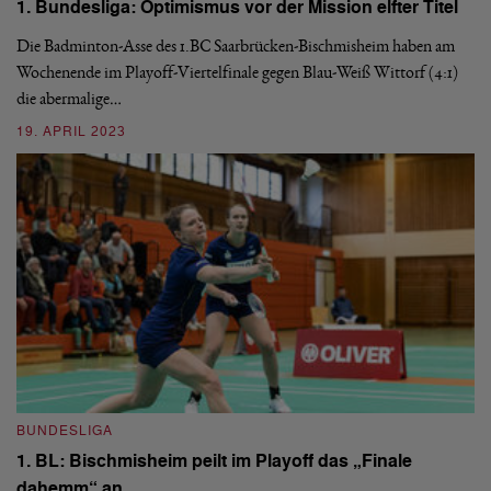
1. Bundesliga: Optimismus vor der Mission elfter Titel
Die Badminton-Asse des 1.BC Saarbrücken-Bischmisheim haben am
B
Wochenende im Playoff-Viertelfinale gegen Blau-Weiß Wittorf (4:1)
1
die abermalige…
F
19. APRIL 2023
Ge
di
ab
3
BUNDESLIGA
1. BL: Bischmisheim peilt im Playoff das „Finale
dahemm“ an