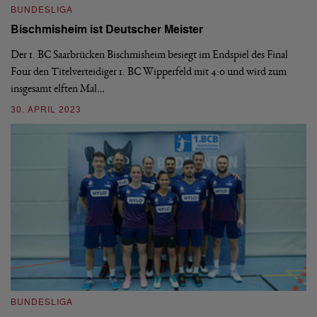
BUNDESLIGA
B
Bischmisheim ist Deutscher Meister
1
H
Der 1. BC Saarbrücken Bischmisheim besiegt im Endspiel des Final
Four den Titelverteidiger 1. BC Wipperfeld mit 4:0 und wird zum
Di
insgesamt elften Mal…
le
6:
30. APRIL 2023
03
BUNDESLIGA