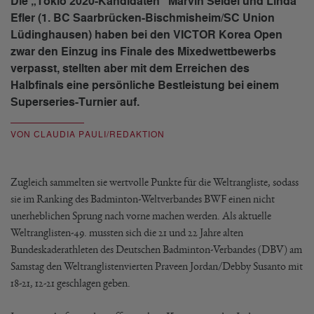
Die „Tokio 2020-Kandidaten“ Marvin Seidel und Linda
Efler (1. BC Saarbrücken-Bischmisheim/SC Union
Lüdinghausen) haben bei den VICTOR Korea Open
zwar den Einzug ins Finale des Mixedwettbewerbs
verpasst, stellten aber mit dem Erreichen des
Halbfinals eine persönliche Bestleistung bei einem
Superseries-Turnier auf.
VON CLAUDIA PAULI/REDAKTION
Zugleich sammelten sie wertvolle Punkte für die Weltrangliste, sodass
sie im Ranking des Badminton-Weltverbandes BWF einen nicht
unerheblichen Sprung nach vorne machen werden. Als aktuelle
Weltranglisten-49. mussten sich die 21 und 22 Jahre alten
Bundeskaderathleten des Deutschen Badminton-Verbandes (DBV) am
Samstag den Weltranglistenvierten Praveen Jordan/Debby Susanto mit
18-21, 12-21 geschlagen geben.