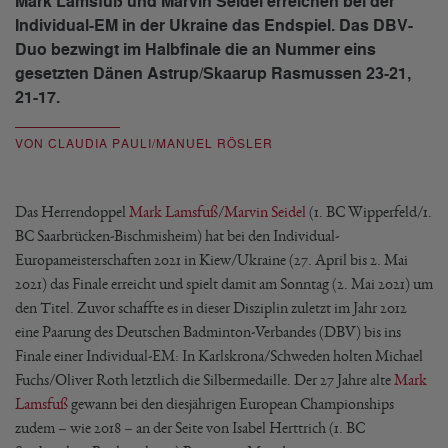
Mark Lamsfuß und Marvin Seidel erreichen bei der
Individual-EM in der Ukraine das Endspiel. Das DBV-
Duo bezwingt im Halbfinale die an Nummer eins
gesetzten Dänen Astrup/Skaarup Rasmussen 23-21,
21-17.
VON CLAUDIA PAULI/MANUEL RÖSLER
Das Herrendoppel
Mark Lamsfuß
/
Marvin Seidel
(1. BC Wipperfeld/1.
BC Saarbrücken-Bischmisheim) hat bei den Individual-
Europameisterschaften 2021 in Kiew/Ukraine (27. April bis 2. Mai
2021) das Finale erreicht und spielt damit am Sonntag (2. Mai 2021) um
den Titel. Zuvor schaffte es in dieser Disziplin zuletzt im Jahr 2012
eine Paarung des Deutschen Badminton-Verbandes (DBV) bis ins
Finale einer Individual-EM: In Karlskrona/Schweden holten Michael
Fuchs/Oliver Roth letztlich die Silbermedaille. Der 27 Jahre alte
Mark
Lamsfuß
gewann bei den diesjährigen European Championships
zudem – wie 2018 – an der Seite von Isabel Herttrich (1. BC