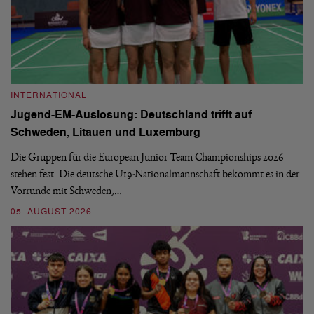
INTERNATIONAL
I
Jugend-EM-Auslosung: Deutschland trifft auf
B
Schweden, Litauen und Luxemburg
S
Die Gruppen für die European Junior Team Championships 2026
De
stehen fest. Die deutsche U19-Nationalmannschaft bekommt es in der
ve
Vorrunde mit Schweden,…
gr
05. AUGUST 2026
03