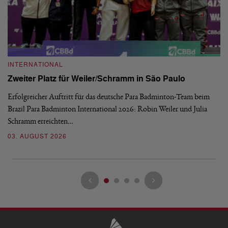
INTERNATIONAL
I
Zweiter Platz für Weiler/Schramm in São Paulo
D
Erfolgreicher Auftritt für das deutsche Para Badminton-Team beim
Di
Brazil Para Badminton International 2026: Robin Weiler und Julia
de
Schramm erreichten…
Gl
03. AUGUST 2026
28