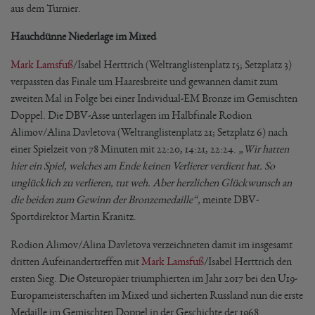
aus dem Turnier.
Hauchdünne Niederlage im Mixed
Mark Lamsfuß
/Isabel Herttrich (Weltranglistenplatz 15; Setzplatz 3)
verpassten das Finale um Haaresbreite und gewannen damit zum
zweiten Mal in Folge bei einer Individual-EM Bronze im Gemischten
Doppel. Die DBV-Asse unterlagen im Halbfinale Rodion
Alimov/Alina Davletova (Weltranglistenplatz 21; Setzplatz 6) nach
einer Spielzeit von 78 Minuten mit 22:20, 14:21, 22:24.
„Wir hatten
hier ein Spiel, welches am Ende keinen Verlierer verdient hat. So
unglücklich zu verlieren, tut weh. Aber herzlichen Glückwunsch an
die beiden zum Gewinn der Bronzemedaille“,
meinte DBV-
Sportdirektor Martin Kranitz.
Rodion Alimov/Alina Davletova verzeichneten damit im insgesamt
dritten Aufeinandertreffen mit
Mark Lamsfuß
/Isabel Herttrich den
ersten Sieg. Die Osteuropäer triumphierten im Jahr 2017 bei den U19-
Europameisterschaften im Mixed und sicherten Russland nun die erste
Medaille im Gemischten Doppel in der Geschichte der 1968