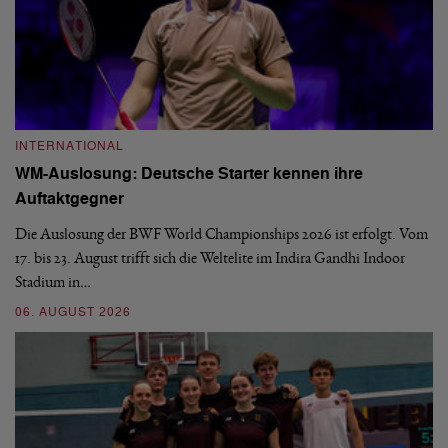
INTERNATIONAL
I
WM-Auslosung: Deutsche Starter kennen ihre
B
Auftaktgegner
U
d
Die Auslosung der BWF World Championships 2026 ist erfolgt. Vom
Hi
17. bis 23. August trifft sich die Weltelite im Indira Gandhi Indoor
de
Stadium in…
si
06. AUGUST 2026
30