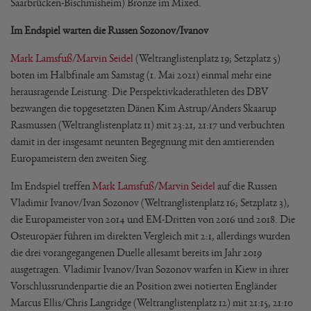
Saarbrücken-Bischmisheim) Bronze im Mixed.
Im Endspiel warten die Russen Sozonov/Ivanov
Mark Lamsfuß
/
Marvin Seidel
(Weltranglistenplatz 19; Setzplatz 5)
boten im Halbfinale am Samstag (1. Mai 2021) einmal mehr eine
herausragende Leistung: Die Perspektivkaderathleten des DBV
bezwangen die topgesetzten Dänen Kim Astrup/Anders Skaarup
Rasmussen (Weltranglistenplatz 11) mit 23:21, 21:17 und verbuchten
damit in der insgesamt neunten Begegnung mit den amtierenden
Europameistern den zweiten Sieg.
Im Endspiel treffen
Mark Lamsfuß
/
Marvin Seidel
auf die Russen
Vladimir Ivanov/Ivan Sozonov (Weltranglistenplatz 16; Setzplatz 3),
die Europameister von 2014 und EM-Dritten von 2016 und 2018. Die
Osteuropäer führen im direkten Vergleich mit 2:1, allerdings wurden
die drei vorangegangenen Duelle allesamt bereits im Jahr 2019
ausgetragen. Vladimir Ivanov/Ivan Sozonov warfen in Kiew in ihrer
Vorschlussrundenpartie die an Position zwei notierten Engländer
Marcus Ellis/Chris Langridge (Weltranglistenplatz 12) mit 21:15, 21:10