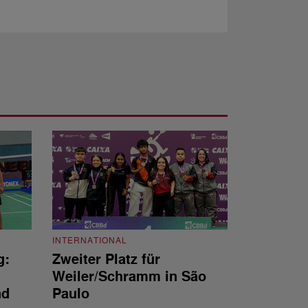
INTERNATIONAL
g:
Zweiter Platz für
INTERNATIONAL
Weiler/Schramm in São
Bronze für 
nd
Paulo
den Europea