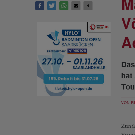
M
V
A
Das
hat
Tou
VON R
Zunäc
Young