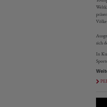
Weltk
präsen
Völke
Ausge
sich 
In Ku
Sport
Weit
PER