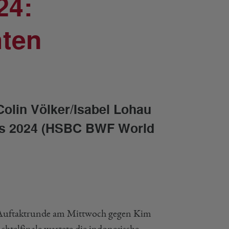
24:
hten
Colin Völker/Isabel Lohau
rs 2024 (HSBC BWF World
Auftaktrunde am Mittwoch gegen Kim
htelfinale wartete die indonesische