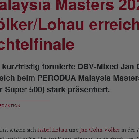
alaysia Masters 20
ölker/Lohau erreic
chtelfinale
 kurzfristig formierte DBV-Mixed Jan 
 sich beim PERODUA Malaysia Maste
r Super 500) stark präsentiert.
EDAKTION
hst setzten sich
Isabel Lohau
und
Jan Colin Völker
in der 
 Hyuk/Lee Yu Lim aus Korea mit 21-16, 22-20 durch. Im Ac