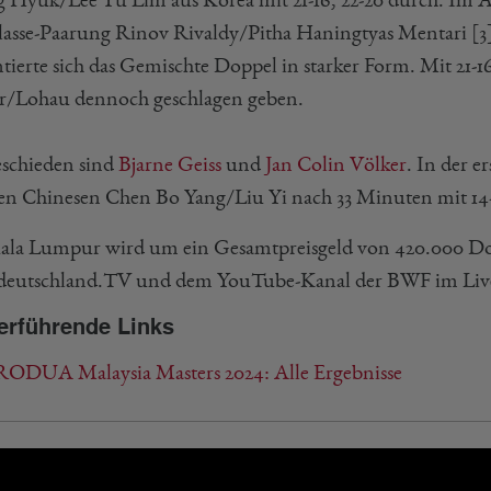
lasse-Paarung Rinov Rivaldy/Pitha Haningtyas Mentari [3]
tierte sich das Gemischte Doppel in starker Form. Mit 21-16
r/Lohau dennoch geschlagen geben.
schieden sind
Bjarne Geiss
und
Jan Colin Völker
. In der 
den Chinesen Chen Bo Yang/Liu Yi nach 33 Minuten mit 14-2
ala Lumpur wird um ein Gesamtpreisgeld von 420.000 Doll
deutschland.TV und dem YouTube-Kanal der BWF im Live
erführende Links
ODUA Malaysia Masters 2024: Alle Ergebnisse