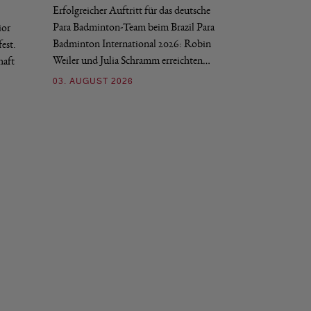
Erfolgreicher Auftritt für das deutsche
Historischer Erfol
Para Badminton-Team beim Brazil Para
ior
Bei den European U
Badminton International 2026: Robin
est.
Salerno sicherte sic
Weiler und Julia Schramm erreichten…
haft
30. JULI 2026
03. AUGUST 2026