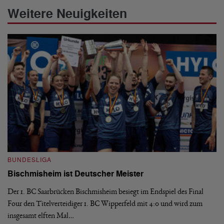
Weitere Neuigkeiten
BUNDESLIGA
B
Bischmisheim ist Deutscher Meister
1
H
Der 1. BC Saarbrücken Bischmisheim besiegt im Endspiel des Final
Four den Titelverteidiger 1. BC Wipperfeld mit 4:0 und wird zum
Di
insgesamt elften Mal…
le