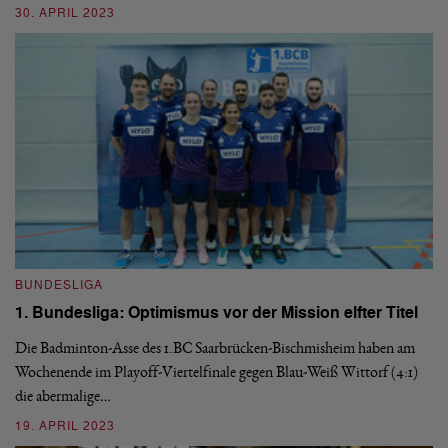
6:
30. APRIL 2023
03
BUNDESLIGA
1. Bundesliga: Optimismus vor der Mission elfter Titel
Die Badminton-Asse des 1.BC Saarbrücken-Bischmisheim haben am
B
Wochenende im Playoff-Viertelfinale gegen Blau-Weiß Wittorf (4:1)
1
die abermalige…
F
19. APRIL 2023
Ge