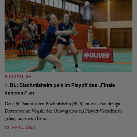
di
ab
3
BUNDESLIGA
1. BL: Bischmisheim peilt im Playoff das „Finale
dahemm“ an
Der 1.BC Saarbrücken-Bischmisheim (BCB) muss als Bundesliga-
B
Dritter wie im Vorjahr den Umweg über das Playoff-Viertelfinale
1
gehen, um erneut beim…
a
13. APRIL 2023
Vi