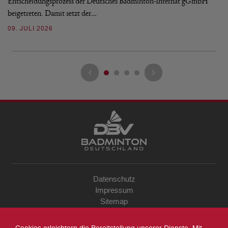
Entscheidungsprozess der Deutsches Badminton-Internat gGmbH
07
beigetreten. Damit setzt der…
09. JULI 2026
Datenschutz
Impressum
Sitemap
Kontakt
Archiv