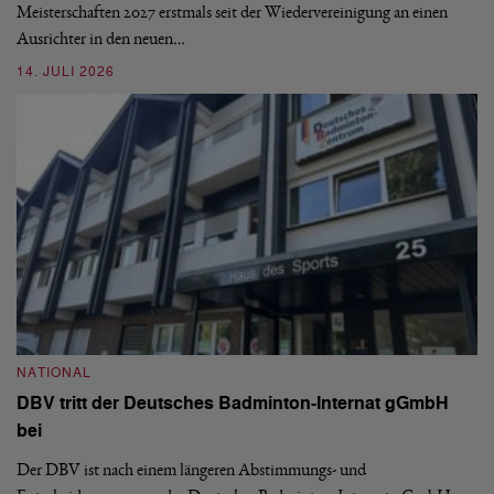
Meisterschaften 2027 erstmals seit der Wiedervereinigung an einen
08
Ausrichter in den neuen…
14. JULI 2026
N
S
NATIONAL
H
DBV tritt der Deutsches Badminton-Internat gGmbH
De
bei
Ze
Bu
Der DBV ist nach einem längeren Abstimmungs- und