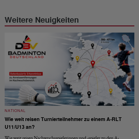
Weitere Neuigkeiten
NATIONAL
N
Wie weit reisen Turnierteilnehmer zu einem A-RLT
S
U11/U13 an?
De
nä
Wie weit reisen Nachwuchsspielerinnen und -spieler zu den A-