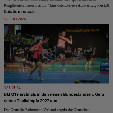
ei
-
Ranglistenturnieren U11/U13? Eine datenbasierte Auswertung von Edi
Klein liefert erstmals…
09
17. JULI 2026
N
NATIONAL
E
DM O19 erstmals in den neuen Bundesländern: Gera
Mi
richtet Titelkämpfe 2027 aus
Mo
de
Der Deutsche Badminton-Verband vergibt die Deutschen