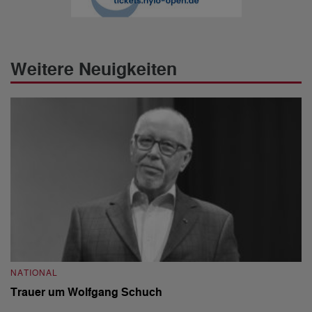
Weitere Neuigkeiten
NATIONAL
N
Trauer um Wolfgang Schuch
D
b