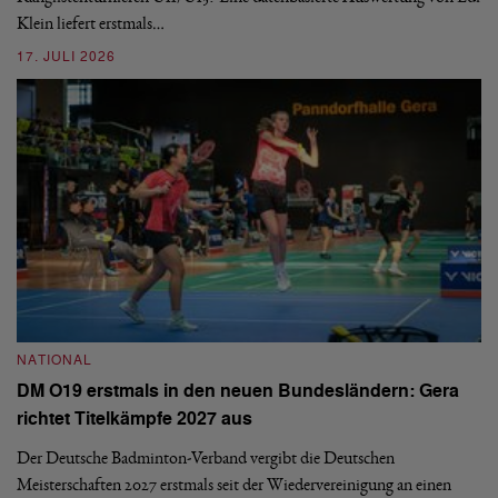
Klein liefert erstmals…
nä
ei
17. JULI 2026
09
NATIONAL
N
DM O19 erstmals in den neuen Bundesländern: Gera
E
richtet Titelkämpfe 2027 aus
Mi
Der Deutsche Badminton-Verband vergibt die Deutschen
Mo
Meisterschaften 2027 erstmals seit der Wiedervereinigung an einen