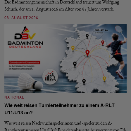
Die Badmintongemeinschaft in Deutschland trauert um Wolfgang
Schuch, der am 2. August 2026 im Alter von 84 Jahren verstarb.
De
En
08. AUGUST 2026
be
09
NATIONAL
Wie weit reisen Turnierteilnehmer zu einem A-RLT
N
U11/U13 an?
S
Wie weit reisen Nachwuchsspielerinnen und -spieler zu den A-
Ranglistenturnieren U11/U13? Eine datenbasierte Auswertung von Edi
De