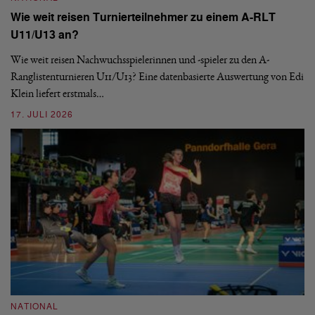
Wie weit reisen Turnierteilnehmer zu einem A-RLT
N
U11/U13 an?
S
Wie weit reisen Nachwuchsspielerinnen und -spieler zu den A-
Ranglistenturnieren U11/U13? Eine datenbasierte Auswertung von Edi
De
Klein liefert erstmals…
nä
ei
17. JULI 2026
09
NATIONAL