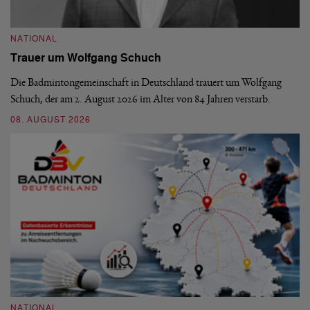
NATIONAL
N
Trauer um Wolfgang Schuch
D
b
Die Badmintongemeinschaft in Deutschland trauert um Wolfgang
Schuch, der am 2. August 2026 im Alter von 84 Jahren verstarb.
De
En
08. AUGUST 2026
be
09
NATIONAL