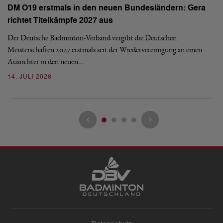
N
DM O19 erstmals in den neuen Bundesländern: Gera
E
richtet Titelkämpfe 2027 aus
Mi
Der Deutsche Badminton-Verband vergibt die Deutschen
Mo
Meisterschaften 2027 erstmals seit der Wiedervereinigung an einen
de
Ausrichter in den neuen…
08
14. JULI 2026