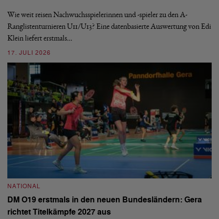
S
Wie weit reisen Nachwuchsspielerinnen und -spieler zu den A-
Ranglistenturnieren U11/U13? Eine datenbasierte Auswertung von Edi
De
Klein liefert erstmals…
nä
ei
17. JULI 2026
09
NATIONAL
N
DM O19 erstmals in den neuen Bundesländern: Gera
E
richtet Titelkämpfe 2027 aus