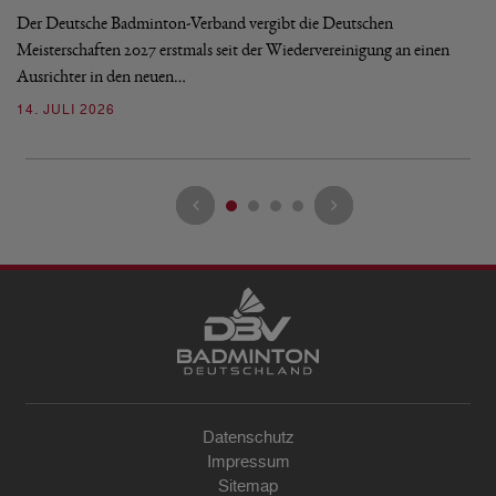
Mi
Der Deutsche Badminton-Verband vergibt die Deutschen
Mo
Meisterschaften 2027 erstmals seit der Wiedervereinigung an einen
de
Ausrichter in den neuen…
08
14. JULI 2026
Datenschutz
Impressum
Sitemap