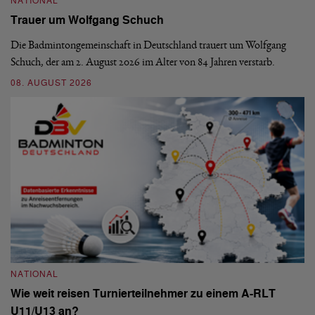
NATIONAL
N
Trauer um Wolfgang Schuch
D
b
Die Badmintongemeinschaft in Deutschland trauert um Wolfgang
Schuch, der am 2. August 2026 im Alter von 84 Jahren verstarb.
De
En
08. AUGUST 2026
be
09
NATIONAL
Wie weit reisen Turnierteilnehmer zu einem A-RLT
N
U11/U13 an?