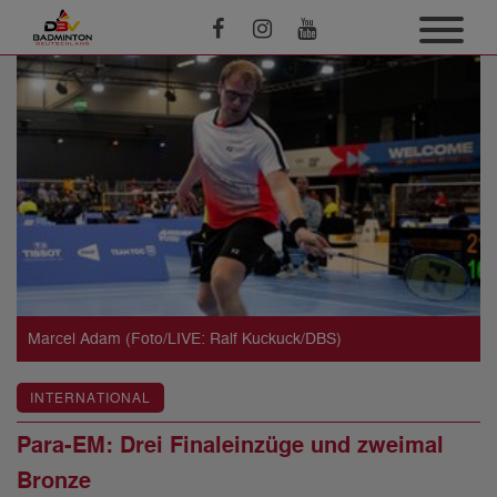
Marcel Adam (Foto/LIVE: Ralf Kuckuck/DBS)
INTERNATIONAL
Para-EM: Drei Finaleinzüge und zweimal
Bronze