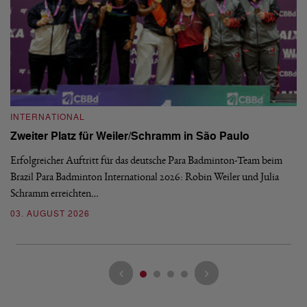
INTERNATIONAL
I
Zweiter Platz für Weiler/Schramm in São Paulo
D
Erfolgreicher Auftritt für das deutsche Para Badminton-Team beim
Di
Brazil Para Badminton International 2026: Robin Weiler und Julia
de
Schramm erreichten…
Gl
03. AUGUST 2026
28