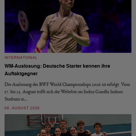
INTERNATIONAL
I
WM-Auslosung: Deutsche Starter kennen ihre
B
Auftaktgegner
U
d
Die Auslosung der BWF World Championships 2026 ist erfolgt. Vom
Hi
17. bis 23. August trifft sich die Weltelite im Indira Gandhi Indoor
de
Stadium in…
si
06. AUGUST 2026
30