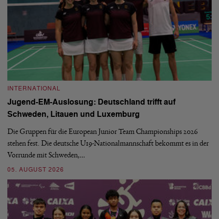
INTERNATIONAL
I
Jugend-EM-Auslosung: Deutschland trifft auf
B
Schweden, Litauen und Luxemburg
S
Die Gruppen für die European Junior Team Championships 2026
De
stehen fest. Die deutsche U19-Nationalmannschaft bekommt es in der
ve
Vorrunde mit Schweden,…
gr
05. AUGUST 2026
03