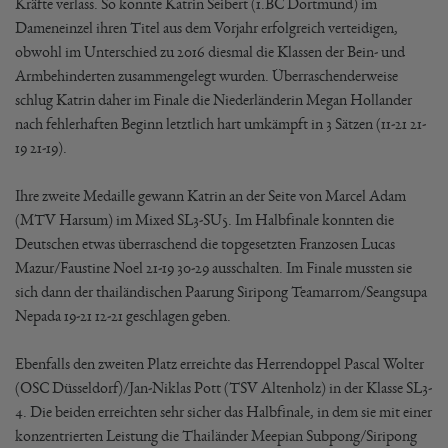
Kräfte verlass. So konnte Katrin Seibert (1.BC Dortmund) im
Dameneinzel ihren Titel aus dem Vorjahr erfolgreich verteidigen,
obwohl im Unterschied zu 2016 diesmal die Klassen der Bein- und
Armbehinderten zusammengelegt wurden. Überraschenderweise
schlug Katrin daher im Finale die Niederländerin Megan Hollander
nach fehlerhaften Beginn letztlich hart umkämpft in 3 Sätzen (11-21 21-
19 21-19).
Ihre zweite Medaille gewann Katrin an der Seite von Marcel Adam
(MTV Harsum) im Mixed SL3-SU5. Im Halbfinale konnten die
Deutschen etwas überraschend die topgesetzten Franzosen Lucas
Mazur/Faustine Noel 21-19 30-29 ausschalten. Im Finale mussten sie
sich dann der thailändischen Paarung Siripong Teamarrom/Seangsupa
Nepada 19-21 12-21 geschlagen geben.
Ebenfalls den zweiten Platz erreichte das Herrendoppel Pascal Wolter
(OSC Düsseldorf)/Jan-Niklas Pott (TSV Altenholz) in der Klasse SL3-
4. Die beiden erreichten sehr sicher das Halbfinale, in dem sie mit einer
konzentrierten Leistung die Thailänder Meepian Subpong/Siripong