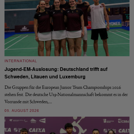
INTERNATIONAL
I
Jugend-EM-Auslosung: Deutschland trifft auf
B
Schweden, Litauen und Luxemburg
S
Die Gruppen für die European Junior Team Championships 2026
De
stehen fest. Die deutsche U19-Nationalmannschaft bekommt es in der
ve
Vorrunde mit Schweden,…
gr
05. AUGUST 2026
03