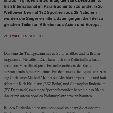
In Dublin gingen am Sonntag die stark besetzten 3.
Irish International im Para-Badminton zu Ende. In 20
Wettbewerben mit 132 Sportlern aus 28 Nationen
wurden die Sieger ermittelt, dabei gingen die Titel zu
gleichen Teilen an Athleten aus Asien und Europa.
VON WILHELM SEIBERT
Das deutsche Team gewann mit 1x Gold, 3x Silber und 7x Bronze
insgesamt 11 Medaillen. Dazu kam noch eine Reihe äußerst knapp
verlorener Viertelfinalspiele. Ein insbesondere in der Breite
außerordentlich gutes Ergebnis. Ein dementsprechend positives Fazit
zog Cheftrainer Michael Mai bei der Abschlussbesprechung und hob
dabei mit Rick Hellmann (RSC Berlin) und Christopher Budesheim
(BV Darmstadt) zwei junge Sportler besonders hervor, die in Irland
ihre ersten internationalen Podiumsplätze erzielen konnten.
Bei den Finalteilnahmen war aber einmal mehr auf die etablierten