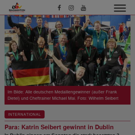
Im Bilde: Alle deutschen Medaillengewinner (außer Frank
Dietel) und Cheftrainer Michael Mai. Foto: Wilhelm Seibert
INTERNATIONAL
Para: Katrin Seibert gewinnt in Dublin