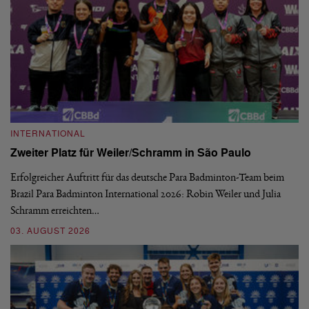
INTERNATIONAL
I
Zweiter Platz für Weiler/Schramm in São Paulo
D
Erfolgreicher Auftritt für das deutsche Para Badminton-Team beim
Di
Brazil Para Badminton International 2026: Robin Weiler und Julia
de
Schramm erreichten…
Gl
03. AUGUST 2026
28