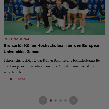
INTERNATIONAL
I
Bronze für Kölner Hochschulteam bei den European
N
Universities Games
i
Historischer Erfolg für das Kölner Badminton Hochschulteam: Bei
Me
den European Universities Games 2026 im italienischen Salerno
Tu
sicherte sich die…
ke
30. JULI 2026
23