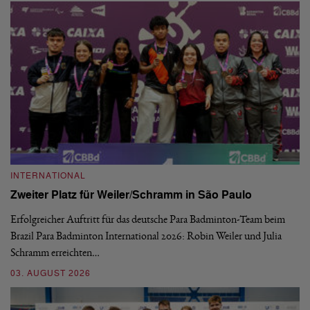
INTERNATIONAL
I
Zweiter Platz für Weiler/Schramm in São Paulo
D
Erfolgreicher Auftritt für das deutsche Para Badminton-Team beim
Di
Brazil Para Badminton International 2026: Robin Weiler und Julia
de
Schramm erreichten…
Gl
03. AUGUST 2026
28