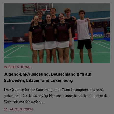
INTERNATIONAL
I
Jugend-EM-Auslosung: Deutschland trifft auf
B
Schweden, Litauen und Luxemburg
S
Die Gruppen für die European Junior Team Championships 2026
De
stehen fest. Die deutsche U19-Nationalmannschaft bekommt es in der
ve
Vorrunde mit Schweden,…
gr
05. AUGUST 2026
03