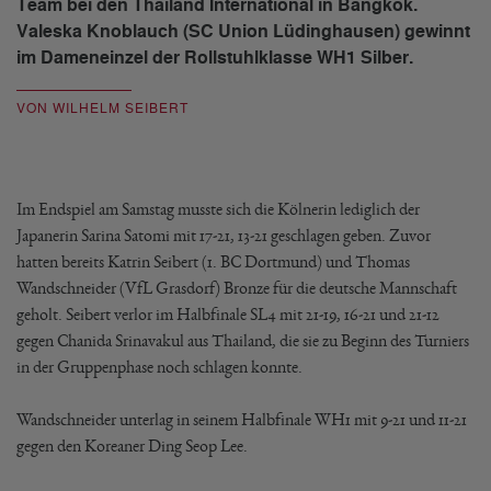
Team bei den Thailand International in Bangkok.
Valeska Knoblauch (SC Union Lüdinghausen) gewinnt
im Dameneinzel der Rollstuhlklasse WH1 Silber.
VON WILHELM SEIBERT
Im Endspiel am Samstag musste sich die Kölnerin lediglich der
Japanerin Sarina Satomi mit 17-21, 13-21 geschlagen geben. Zuvor
hatten bereits Katrin Seibert (1. BC Dortmund) und Thomas
Wandschneider (VfL Grasdorf) Bronze für die deutsche Mannschaft
geholt. Seibert verlor im Halbfinale SL4 mit 21-19, 16-21 und 21-12
gegen Chanida Srinavakul aus Thailand, die sie zu Beginn des Turniers
in der Gruppenphase noch schlagen konnte.
Wandschneider unterlag in seinem Halbfinale WH1 mit 9-21 und 11-21
gegen den Koreaner Ding Seop Lee.