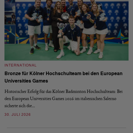
INTERNATIONAL
I
Bronze für Kölner Hochschulteam bei den European
N
Universities Games
i
Historischer Erfolg für das Kölner Badminton Hochschulteam: Bei
Me
den European Universities Games 2026 im italienischen Salerno
Tu
sicherte sich die…
ke
30. JULI 2026
23