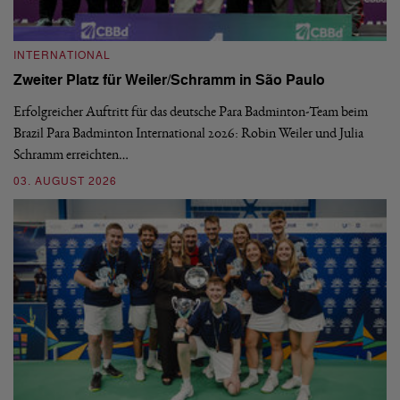
INTERNATIONAL
I
Zweiter Platz für Weiler/Schramm in São Paulo
D
Erfolgreicher Auftritt für das deutsche Para Badminton-Team beim
Di
Brazil Para Badminton International 2026: Robin Weiler und Julia
de
Schramm erreichten…
Gl
03. AUGUST 2026
28