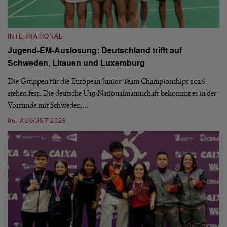
INTERNATIONAL
I
Jugend-EM-Auslosung: Deutschland trifft auf
B
Schweden, Litauen und Luxemburg
S
Die Gruppen für die European Junior Team Championships 2026
De
stehen fest. Die deutsche U19-Nationalmannschaft bekommt es in der
ve
Vorrunde mit Schweden,…
gr
05. AUGUST 2026
03