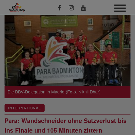
Die DBV-Delegation in Madrid (Foto: Nikhil Dhar)
INTERNATIONAL
Para: Wandschneider ohne Satzverlust bis
ins Finale und 105 Minuten zittern