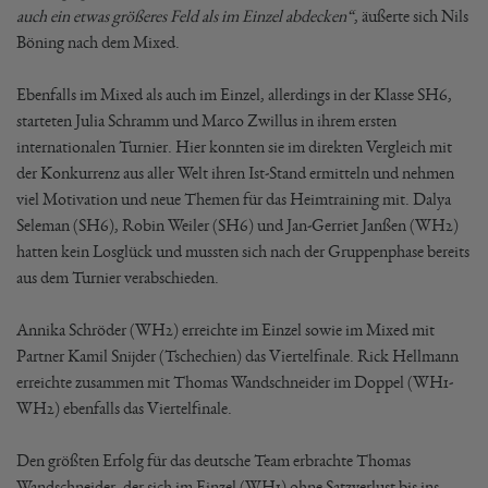
auch ein etwas größeres Feld als im Einzel abdecken“
, äußerte sich Nils
Böning nach dem Mixed.
Ebenfalls im Mixed als auch im Einzel, allerdings in der Klasse SH6,
starteten Julia Schramm und Marco Zwillus in ihrem ersten
internationalen Turnier. Hier konnten sie im direkten Vergleich mit
der Konkurrenz aus aller Welt ihren Ist-Stand ermitteln und nehmen
viel Motivation und neue Themen für das Heimtraining mit. Dalya
Seleman (SH6), Robin Weiler (SH6) und Jan-Gerriet Janßen (WH2)
hatten kein Losglück und mussten sich nach der Gruppenphase bereits
aus dem Turnier verabschieden.
Annika Schröder (WH2) erreichte im Einzel sowie im Mixed mit
Partner Kamil Snijder (Tschechien) das Viertelfinale. Rick Hellmann
erreichte zusammen mit Thomas Wandschneider im Doppel (WH1-
WH2) ebenfalls das Viertelfinale.
Den größten Erfolg für das deutsche Team erbrachte Thomas
Wandschneider, der sich im Einzel (WH1) ohne Satzverlust bis ins