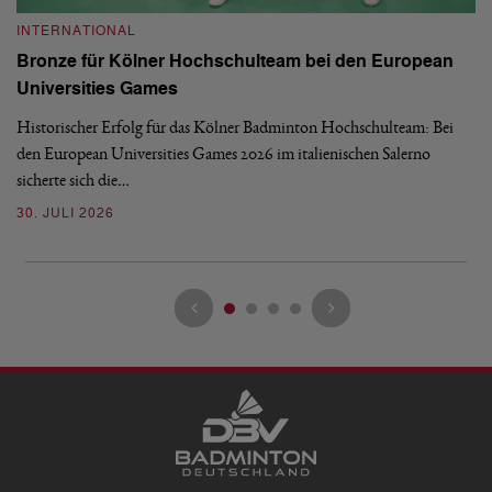
INTERNATIONAL
I
Bronze für Kölner Hochschulteam bei den European
N
Universities Games
i
Historischer Erfolg für das Kölner Badminton Hochschulteam: Bei
Me
den European Universities Games 2026 im italienischen Salerno
Tu
sicherte sich die…
ke
30. JULI 2026
23