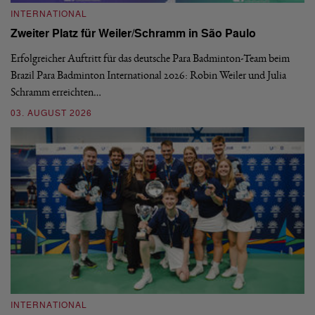
INTERNATIONAL
I
Zweiter Platz für Weiler/Schramm in São Paulo
D
Erfolgreicher Auftritt für das deutsche Para Badminton-Team beim
Di
Brazil Para Badminton International 2026: Robin Weiler und Julia
de
Schramm erreichten…
Gl
03. AUGUST 2026
28
INTERNATIONAL
I