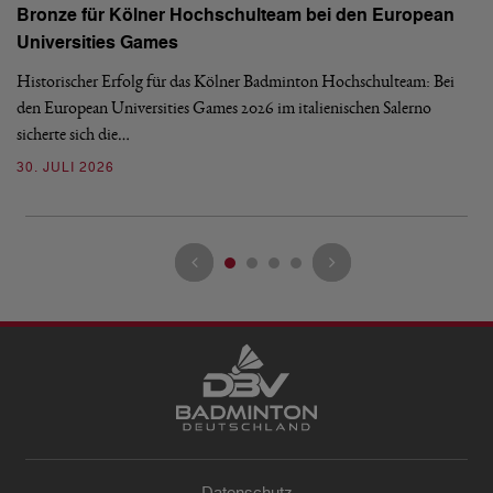
Bronze für Kölner Hochschulteam bei den European
N
Universities Games
i
Historischer Erfolg für das Kölner Badminton Hochschulteam: Bei
Me
den European Universities Games 2026 im italienischen Salerno
Tu
sicherte sich die…
ke
30. JULI 2026
23