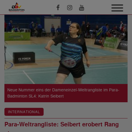
Neue Nummer eins der Dameneinzel-Weltrangliste im Para-
Badminton SL4: Katrin Seibert
INTERNATIONAL
Para-Weltrangliste: Seibert erobert Rang