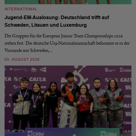
INTERNATIONAL
I
Jugend-EM-Auslosung: Deutschland trifft auf
B
Schweden, Litauen und Luxemburg
S
Die Gruppen für die European Junior Team Championships 2026
De
stehen fest. Die deutsche U19-Nationalmannschaft bekommt es in der
ve
Vorrunde mit Schweden,…
gr
05. AUGUST 2026
03