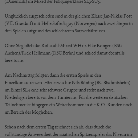
(Dänemark) im Mixed der Fußgängerklasse SL3-SU5.
Unglücklich ausgeschieden sind in der gleichen Klasse Jan-Niklas Pott
(VfL Grasdorf) mit Helle Sofie Sagoy (Norwegen) nach zwei Siegen in
drei Spielen aufgrund des schlechteren Satzverhältnisses.
Ohne Sieg blieb das Rollstuhl-Mixed WH1-2 Elke Rongen (BSG
Aachen)/Rick Hellmann (RSC Berlin) und schied damit ebenfalls
bereits aus.
Am Nachmittag folgten dann die ersten Spiele in den
Einzelkonkurrenzen. Hier erwischte Nils Böning (BC Bischmisheim)
im Einzel SL4 eine sehr schwere Gruppe und steht nach zwei
Niederlagen bereits vor dem Turnieraus. Für die weiteren deutschen
Teilnehmer ist hingegen ein Weiterkommen in die K.O.-Runden noch
im Bereich des Möglichen.
Schon nach dem ersten Tag zeichnet sich ab, dass durch die
vollständige Anwesenheit der asiatischen Spitzenspieler das Niveau im