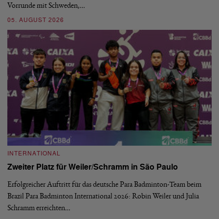
Vorrunde mit Schweden,…
gr
05. AUGUST 2026
03
INTERNATIONAL
I
Zweiter Platz für Weiler/Schramm in São Paulo
D
Erfolgreicher Auftritt für das deutsche Para Badminton-Team beim
Di
Brazil Para Badminton International 2026: Robin Weiler und Julia
de
Schramm erreichten…
Gl