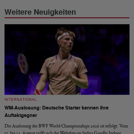
Weitere Neuigkeiten
INTERNATIONAL
I
WM-Auslosung: Deutsche Starter kennen ihre
B
Auftaktgegner
U
d
Die Auslosung der BWF World Championships 2026 ist erfolgt. Vom
Hi
17. bis 23. August trifft sich die Weltelite im Indira Gandhi Indoor
de