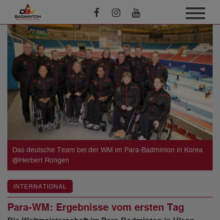
Das deutsche Team bei der WM im Para-Badminton in Korea
@Herbert Rongen
INTERNATIONAL
Para-WM: Ergebnisse vom ersten Tag