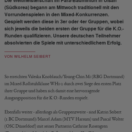
Die Weltmeisterschaft im Para-Badminton in Ulsan
(Südkorea) begann am Mittwoch traditionell mit den
Vorrundenspielen in den Mixed-Konkurrenzen.
Gespielt werden diese in 3er oder 4er Gruppen, wobei
sich jeweils die beiden ersten der Gruppe für die K.O.-
Runden qualifizieren. Unsere deutschen Teilnehmer
absolvierten die Spiele mit unterschiedlichem Erfolg.
VON WILHELM SEIBERT
So erreichten Valeska Knoblauch/Young-Chin Mi (RBG Dortmund)
im Mixed Rollstuhlklasse WH1-2 durch zwei Siege den ersten Platz
ihrer Gruppe und haben sich damit eine hervorragende
Ausgangsposition für die K.O.-Runden erspielt.
Ebenfalls weiter - allerdings als Gruppenzweite - sind Katrin Seibert
(1.BC Dortmund)/Marcel Adam (MTV Harsum) und Pascal Wolter
(OSC Düsseldorf) mit seiner Partnerin Cathrine Rosengren