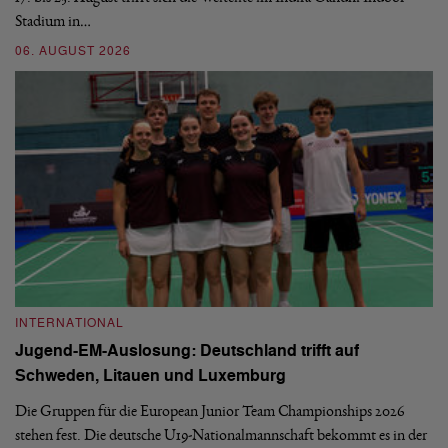
Stadium in…
si
06. AUGUST 2026
30
INTERNATIONAL
I
Jugend-EM-Auslosung: Deutschland trifft auf
B
Schweden, Litauen und Luxemburg
S
Die Gruppen für die European Junior Team Championships 2026
De
stehen fest. Die deutsche U19-Nationalmannschaft bekommt es in der
ve