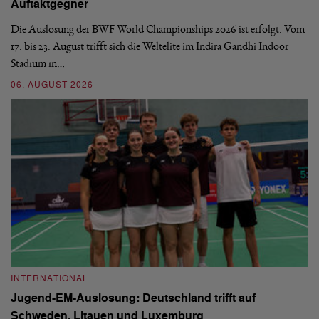
Auftaktgegner
U
d
Die Auslosung der BWF World Championships 2026 ist erfolgt. Vom
Hi
17. bis 23. August trifft sich die Weltelite im Indira Gandhi Indoor
de
Stadium in…
si
06. AUGUST 2026
30
INTERNATIONAL
I
Jugend-EM-Auslosung: Deutschland trifft auf
B
Schweden, Litauen und Luxemburg
S