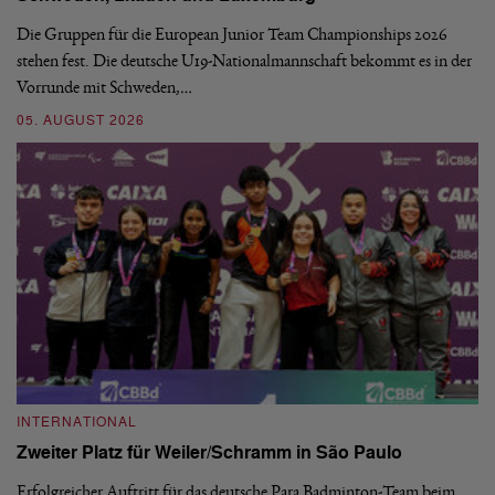
Die Gruppen für die European Junior Team Championships 2026
De
stehen fest. Die deutsche U19-Nationalmannschaft bekommt es in der
ve
Vorrunde mit Schweden,…
gr
05. AUGUST 2026
03
INTERNATIONAL
I
Zweiter Platz für Weiler/Schramm in São Paulo
D
Erfolgreicher Auftritt für das deutsche Para Badminton-Team beim
Di