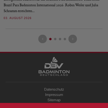
Brazil Para Badminton International 2026: Robin Weiler und Julia
de
Schramm erreichten…
Gl
03. AUGUST 2026
28
Datenschutz
Impressum
Sitemap
Kontakt