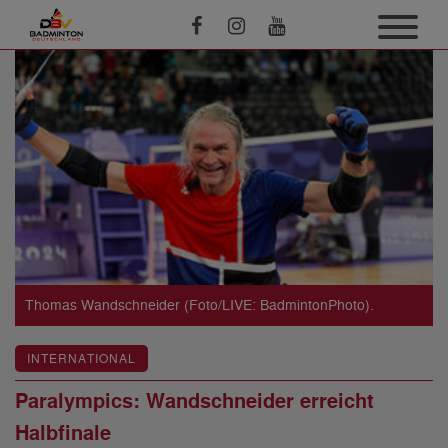
Thomas Wandschneider (Foto/LIVE: BadmintonPhoto).
INTERNATIONAL
Paralympics: Wandschneider erreicht
Halbfinale