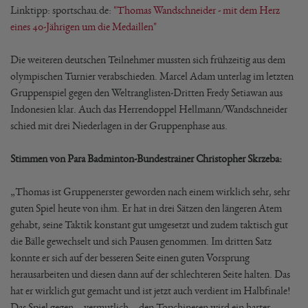
Linktipp: sportschau.de:
"Thomas Wandschneider - mit dem Herz
eines 40-Jährigen um die Medaillen"
Die weiteren deutschen Teilnehmer mussten sich frühzeitig aus dem
olympischen Turnier verabschieden. Marcel Adam unterlag im letzten
Gruppenspiel gegen den Weltranglisten-Dritten Fredy Setiawan aus
Indonesien klar. Auch das Herrendoppel Hellmann/Wandschneider
schied mit drei Niederlagen in der Gruppenphase aus.
Stimmen von Para Badminton-Bundestrainer Christopher Skrzeba:
„Thomas ist Gruppenerster geworden nach einem wirklich sehr, sehr
guten Spiel heute von ihm. Er hat in drei Sätzen den längeren Atem
gehabt, seine Taktik konstant gut umgesetzt und zudem taktisch gut
die Bälle gewechselt und sich Pausen genommen. Im dritten Satz
konnte er sich auf der besseren Seite einen guten Vorsprung
herausarbeiten und diesen dann auf der schlechteren Seite halten. Das
hat er wirklich gut gemacht und ist jetzt auch verdient im Halbfinale!
Das Spiel gegen – vermutlich – den Topchinesen wird ein harter