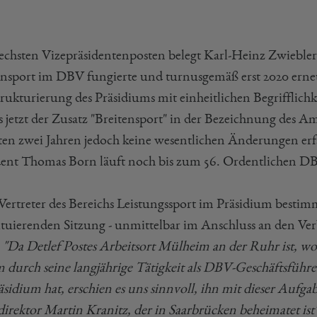
echsten Vizepräsidentenposten belegt Karl-Heinz Zwiebler (
ensport im DBV fungierte und turnusgemäß erst 2020 erne
rukturierung des Präsidiums mit einheitlichen Begrifflichk
ts jetzt der Zusatz "Breitensport" in der Bezeichnung des 
ten zwei Jahren jedoch keine wesentlichen Änderungen er
dent Thomas Born läuft noch bis zum 56. Ordentlichen D
ertreter des Bereichs Leistungssport im Präsidium besti
ituierenden Sitzung - unmittelbar im Anschluss an den Ver
.
"Da Detlef Postes Arbeitsort Mülheim an der Ruhr ist, wo
 durch seine langjährige Tätigkeit als DBV-Geschäftsführer
äsidium hat, erschien es uns sinnvoll, ihn mit dieser Aufg
direktor Martin Kranitz, der in Saarbrücken beheimatet ist