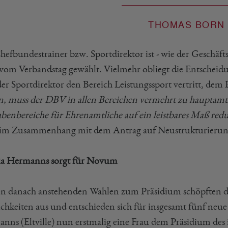
THOMAS BORN
hefbundestrainer bzw. Sportdirektor ist - wie der Geschäft
 vom Verbandstag gewählt. Vielmehr obliegt die Entscheid
der Sportdirektor den Bereich Leistungssport vertritt, dem
in, muss der DBV in allen Bereichen vermehrt zu hauptam
benbereiche für Ehrenamtliche auf ein leistbares Maß redu
im Zusammenhang mit dem Antrag auf Neustrukturierung
ia Hermanns sorgt für Novum
en danach anstehenden Wahlen zum Präsidium schöpften di
chkeiten aus und entschieden sich für insgesamt fünf neue
nns (Eltville) nun erstmalig eine Frau dem Präsidium des