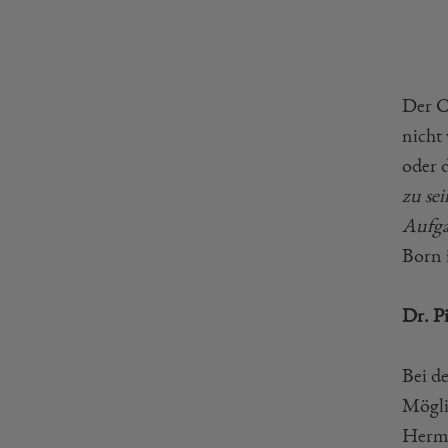
Der C
nicht
oder 
zu se
Aufga
Born 
Dr. P
Bei d
Mögli
Herma