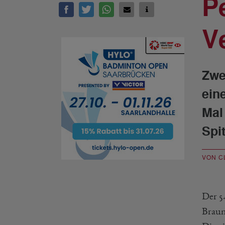
P
V
Zwe
ein
Mal
Spi
VON C
Der 5
Braun