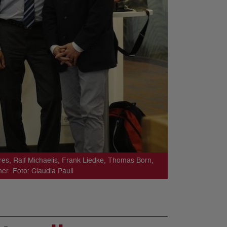
rres, Ralf Michaelis, Frank Liedke, Thomas Born,
er. Foto: Claudia Pauli