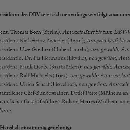
räsidium des DBV setzt sich neuerdings wie folgt zusamme
dent: Thomas Born (Berlin);
Amtszeit läuft bis zum DBV-V
räsident: Karl-Heinz Zwiebler (Bonn);
Amtszeit läuft bis
räsident: Uwe Gredner (Hohenhameln);
neu gewählt; Amt
räsidentin: Dr. Pia Hermanns (Eltville);
neu gewählt; Amts
räsident: Frank Liedke (Saarbrücken);
neu gewählt; Amtsze
äsident: Ralf Michaelis (Trier);
neu gewählt; Amtszeit läu
räsident: Ulrich Schaaf (Hövelhof);
neu gewählt; Amtszeit
amtlicher Chef-Bundestrainer: Detlef Poste (Mülheim an 
amtlicher Geschäftsführer: Roland Herres (Mülheim an d
diums
aushalt einstimmig genehmigt