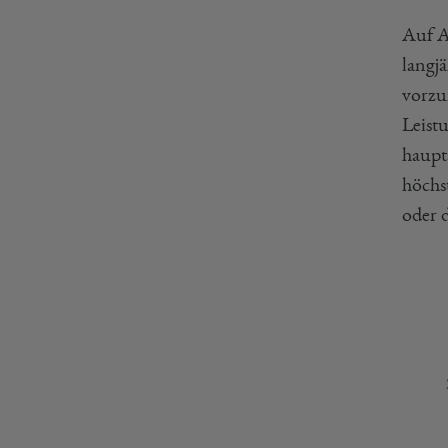
Auf A
langj
vorzu
Leist
haupt
höchs
oder 