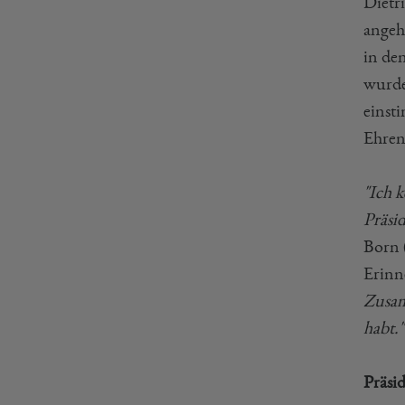
Dietr
angeh
in de
wurde
einst
Ehren
"Ich 
Präsi
Born 
Erinn
Zusam
habt."
Präsi