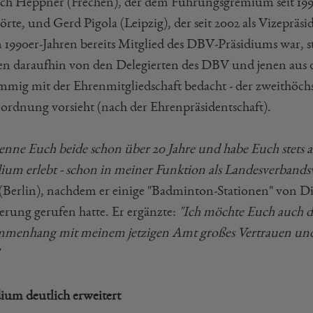
ich Heppner (Frechen), der dem Führungsgremium seit 1998
örte, und Gerd Pigola (Leipzig), der seit 2002 als Vizepr
n 1990er-Jahren bereits Mitglied des DBV-Präsidiums war, st
n daraufhin von den Delegierten des DBV und jenen aus
immig mit der Ehrenmitgliedschaft bedacht - der zweithöch
ordnung vorsieht (nach der Ehrenpräsidentschaft).
kenne Euch beide schon über 20 Jahre und habe Euch stets a
dium erlebt - schon in meiner Funktion als Landesverbands
(Berlin), nachdem er einige "Badminton-Stationen" von D
erung gerufen hatte. Er ergänzte:
"Ich möchte Euch auch da
menhang mit meinem jetzigen Amt großes Vertrauen und
dium deutlich erweitert