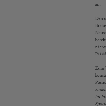
an.
Den s
Breit
Neust
berei
nächs
Präsi
Zum V
konst
Poste
zudem
im Pr
Sport