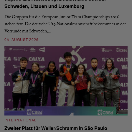
Schweden, Litauen und Luxemburg
S
Die Gruppen für die European Junior Team Championships 2026
De
stehen fest. Die deutsche U19-Nationalmannschaft bekommt es in der
ve
Vorrunde mit Schweden,…
gr
05. AUGUST 2026
03
INTERNATIONAL
I
Zweiter Platz für Weiler/Schramm in São Paulo
D