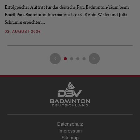
Erfolgreicher Auftritt für das deutsche Para Badminton-Team beim
Di
Brazil Para Badminton International 2026: Robin Weiler und Julia
de
Schramm erreichten…
Gl
03. AUGUST 2026
28
Datenschutz
Impressum
Sitemap