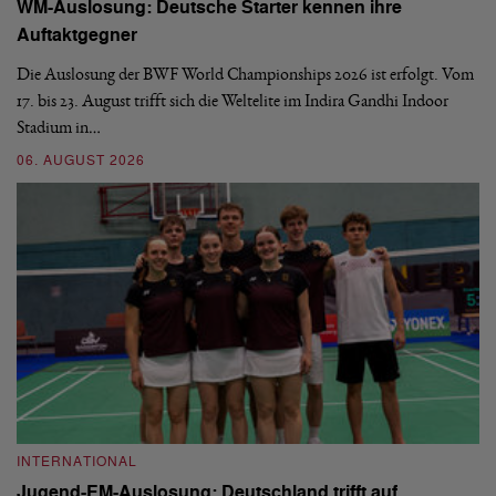
WM-Auslosung: Deutsche Starter kennen ihre
B
Auftaktgegner
U
d
Die Auslosung der BWF World Championships 2026 ist erfolgt. Vom
Hi
17. bis 23. August trifft sich die Weltelite im Indira Gandhi Indoor
de
Stadium in…
si
06. AUGUST 2026
30
INTERNATIONAL
I
Jugend-EM-Auslosung: Deutschland trifft auf
B