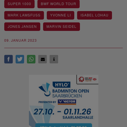
SUPER 1000
BWF WORLD TOUR
MARK LAMSFUSS
YVONNE LI
ISABEL LOHAU
JONES JANSEN
MARVIN SEIDEL
09. JANUAR 2023