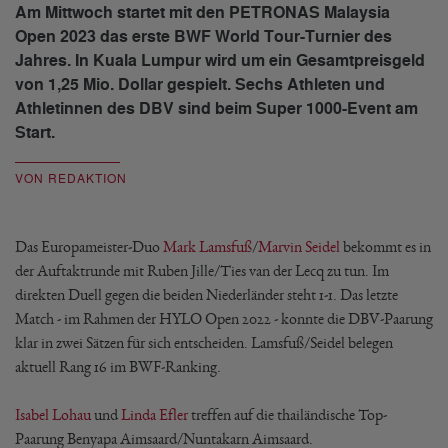
Am Mittwoch startet mit den PETRONAS Malaysia
Open 2023 das erste BWF World Tour-Turnier des
Jahres. In Kuala Lumpur wird um ein Gesamtpreisgeld
von 1,25 Mio. Dollar gespielt. Sechs Athleten und
Athletinnen des DBV sind beim Super 1000-Event am
Start.
VON REDAKTION
Das Europameister-Duo
Mark Lamsfuß
/
Marvin Seidel
bekommt es in
der Auftaktrunde mit Ruben Jille/Ties van der Lecq zu tun. Im
direkten Duell gegen die beiden Niederländer steht 1-1. Das letzte
Match - im Rahmen der HYLO Open 2022 - konnte die DBV-Paarung
klar in zwei Sätzen für sich entscheiden. Lamsfuß/Seidel belegen
aktuell Rang 16 im BWF-Ranking.
Isabel Lohau
und
Linda Efler
treffen auf die thailändische Top-
Paarung Benyapa Aimsaard/Nuntakarn Aimsaard.