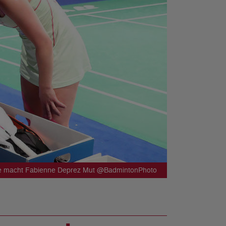
ste macht Fabienne Deprez Mut @BadmintonPhoto