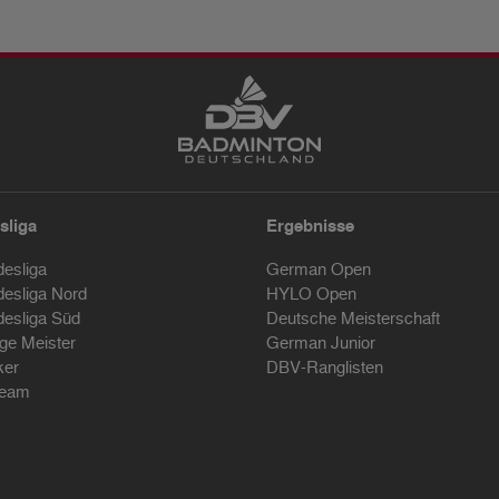
sliga
Ergebnisse
desliga
German Open
desliga Nord
HYLO Open
desliga Süd
Deutsche Meisterschaft
ige Meister
German Junior
ker
DBV-Ranglisten
ream