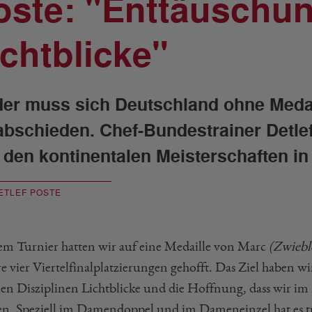
oste: "Enttäuschu
ichtblicke"
der muss sich Deutschland ohne Meda
abschieden. Chef-Bundestrainer Detlef 
 den kontinentalen Meisterschaften i
ETLEF POSTE
em Turnier hatten wir auf eine Medaille von Marc
(Zwiebl
e vier Viertelfinalplatzierungen gehofft. Das Ziel haben wi
elen Disziplinen Lichtblicke und die Hoffnung, dass wir im
n. Speziell im Damendoppel und im Dameneinzel hat es tr