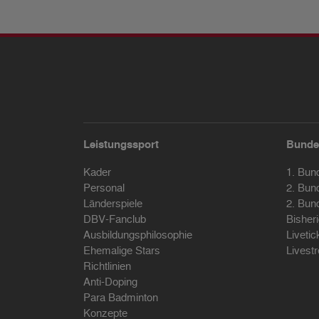
Leistungssport
Bunde
Kader
1. Bun
Personal
2. Bun
Länderspiele
2. Bun
DBV-Fanclub
Bisher
Ausbildungsphilosophie
Livetic
Ehemalige Stars
Livest
Richtlinien
Anti-Doping
Para Badminton
Konzepte