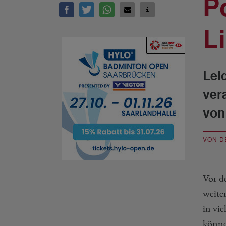
P
L
Lei
ver
von
VON D
Vor d
weiter
in vi
könne