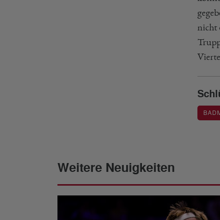
gegeb
nicht 
Trupp
Viert
Schl
BAD
Weitere Neuigkeiten