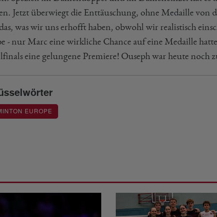
en. Jetzt überwiegt die Enttäuschung, ohne Medaille von d
das, was wir uns erhofft haben, obwohl wir realistisch einsc
e - nur Marc eine wirkliche Chance auf eine Medaille hatt
elfinals eine gelungene Premiere! Ouseph war heute noch zu
üsselwörter
MINTON EUROPE