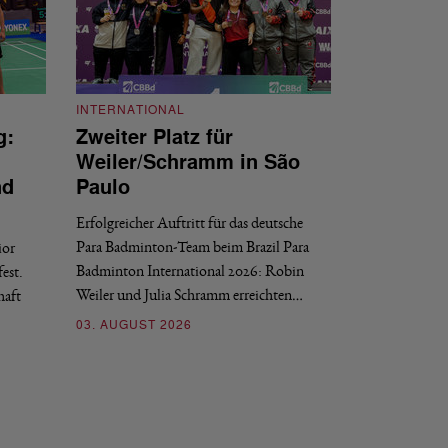
INTERNATIONAL
g:
Zweiter Platz für
INTERNATIONAL
Weiler/Schramm in São
Bronze für 
nd
Paulo
den Europea
Erfolgreicher Auftritt für das deutsche
Historischer Erfol
Para Badminton-Team beim Brazil Para
ior
Bei den European U
Badminton International 2026: Robin
est.
Salerno sicherte sic
Weiler und Julia Schramm erreichten…
haft
30. JULI 2026
03. AUGUST 2026