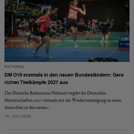
NATIONAL
N
DM O19 erstmals in den neuen Bundesländern: Gera
E
richtet Titelkämpfe 2027 aus
Mi
Der Deutsche Badminton-Verband vergibt die Deutschen
Mo
Meisterschaften 2027 erstmals seit der Wiedervereinigung an einen
de
Ausrichter in den neuen…
08
14. JULI 2026