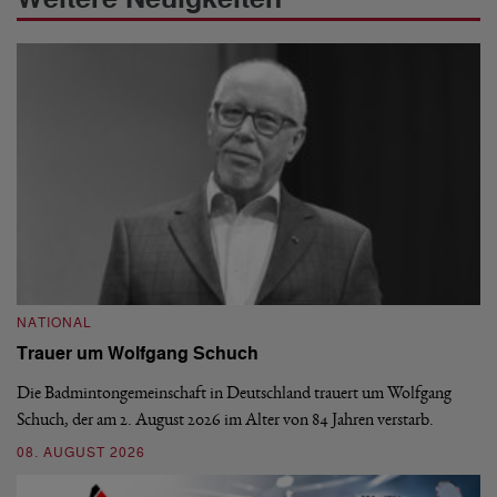
NATIONAL
N
Trauer um Wolfgang Schuch
D
b
Die Badmintongemeinschaft in Deutschland trauert um Wolfgang
Schuch, der am 2. August 2026 im Alter von 84 Jahren verstarb.
De
En
08. AUGUST 2026
be