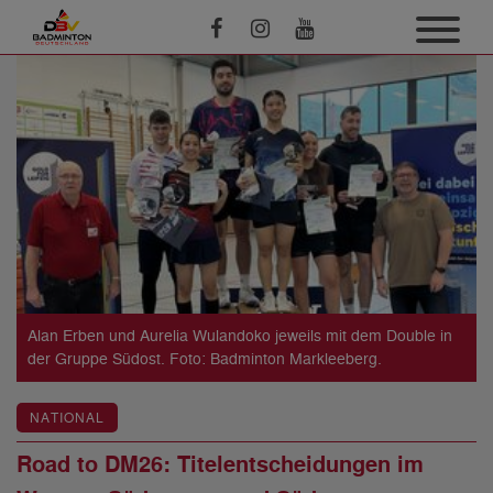
Alan Erben und Aurelia Wulandoko jeweils mit dem Double in
der Gruppe Südost. Foto: Badminton Markleeberg.
NATIONAL
Road to DM26: Titelentscheidungen im