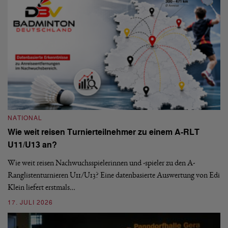
09
NATIONAL
Wie weit reisen Turnierteilnehmer zu einem A-RLT
N
U11/U13 an?
S
Wie weit reisen Nachwuchsspielerinnen und -spieler zu den A-
Ranglistenturnieren U11/U13? Eine datenbasierte Auswertung von Edi
De
Klein liefert erstmals…
nä
ei
17. JULI 2026
09