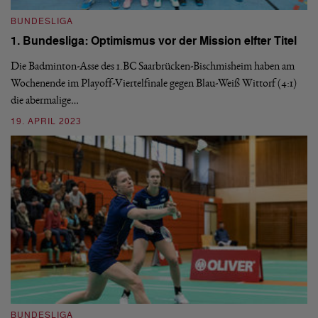
BUNDESLIGA
1. Bundesliga: Optimismus vor der Mission elfter Titel
Die Badminton-Asse des 1.BC Saarbrücken-Bischmisheim haben am
B
Wochenende im Playoff-Viertelfinale gegen Blau-Weiß Wittorf (4:1)
1
die abermalige…
F
19. APRIL 2023
Ge
di
ab
3
BUNDESLIGA