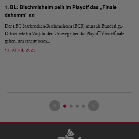
1. BL: Bischmisheim peilt im Playoff das „Finale
dahemm“ an
Der 1.BC Saarbrücken-Bischmisheim (BCB) muss als Bundesliga-
B
Dritter wie im Vorjahr den Umweg über das Playoff-Viertelfinale
1
gehen, um erneut beim…
a
13. APRIL 2023
Vi
Ha
mi
2