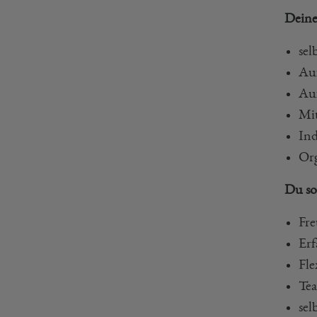
Deine
sel
Auf
Au
Mit
Ind
Org
Du so
Fre
Erf
Fle
Tea
sel