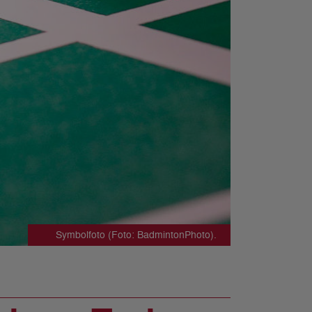
Symbolfoto (Foto: BadmintonPhoto).