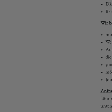
Dä
Ber
Wir b
mot
We
Au
die
300
möb
Job
Anfra
könne
unten