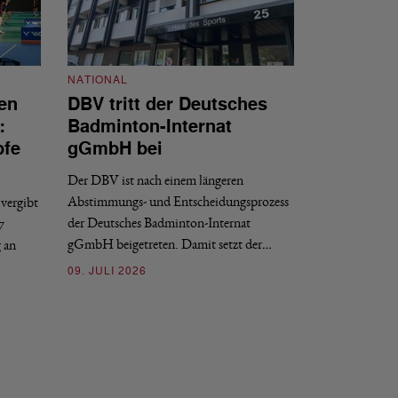
NATIONAL
en
DBV tritt der Deutsches
NATIONAL
:
Badminton-Internat
Stellenauss
pfe
gGmbH bei
Sportdirekt
Der DBV ist nach einem längeren
Der Deutsche Badm
Abstimmungs- und Entscheidungsprozess
vergibt
nächstmöglichen Ze
der Deutsches Badminton-Internat
7
beziehungsweise e
gGmbH beigetreten. Damit setzt der…
g an
09. JULI 2026
09. JULI 2026