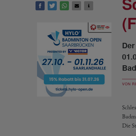
S
(
Der
01.
Bad
VON R
Schle
Badmi
Die St