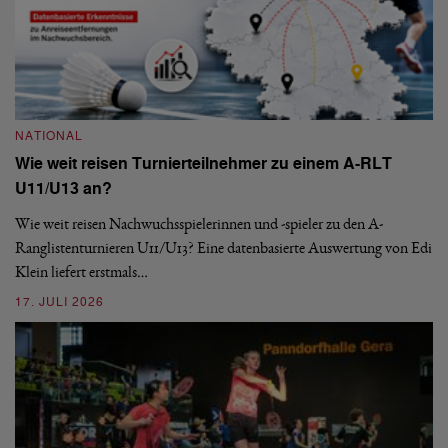
NATIONAL
N
Wie weit reisen Turnierteilnehmer zu einem A-RLT
S
U11/U13 an?
De
nä
Wie weit reisen Nachwuchsspielerinnen und -spieler zu den A-
ei
-
Ranglistenturnieren U11/U13? Eine datenbasierte Auswertung von Edi
Klein liefert erstmals…
09
17. JULI 2026