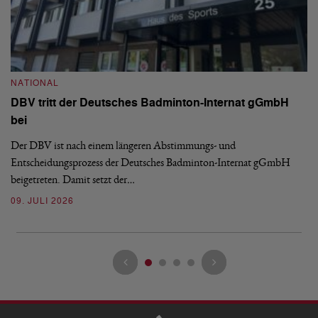
N
S
NATIONAL
H
DBV tritt der Deutsches Badminton-Internat gGmbH
De
bei
Ze
Bu
Der DBV ist nach einem längeren Abstimmungs- und
Entscheidungsprozess der Deutsches Badminton-Internat gGmbH
07
beigetreten. Damit setzt der…
09. JULI 2026