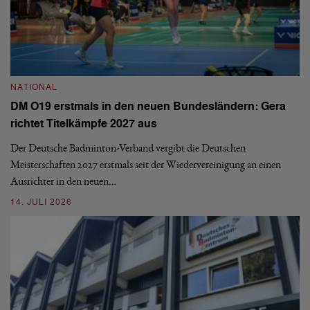
N
NATIONAL
E
DM O19 erstmals in den neuen Bundesländern: Gera
Mi
richtet Titelkämpfe 2027 aus
Mo
de
Der Deutsche Badminton-Verband vergibt die Deutschen
Meisterschaften 2027 erstmals seit der Wiedervereinigung an einen
08
Ausrichter in den neuen…
14. JULI 2026