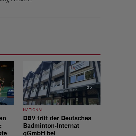
NATIONAL
en
DBV tritt der Deutsches
NATIONAL
:
Badminton-Internat
Stellenauss
pfe
gGmbH bei
Sportdirekt