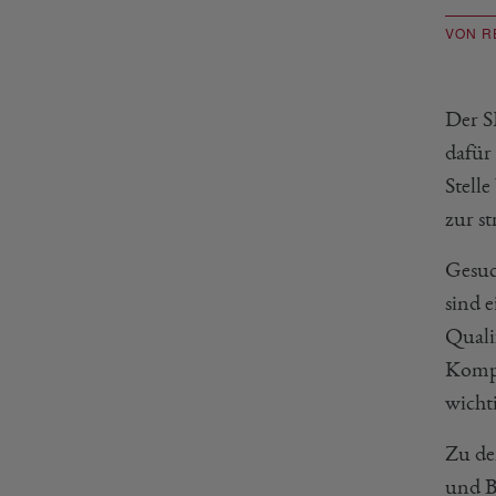
VON R
Der S
dafür
Stell
zur s
Gesuc
sind 
Quali
Kompe
wicht
Zu de
und B