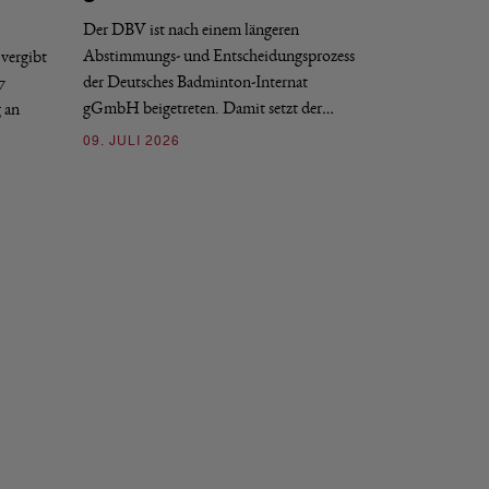
Der DBV ist nach einem längeren
Der Deutsche Badm
Abstimmungs- und Entscheidungsprozess
vergibt
nächstmöglichen Ze
der Deutsches Badminton-Internat
7
beziehungsweise e
gGmbH beigetreten. Damit setzt der…
g an
09. JULI 2026
09. JULI 2026