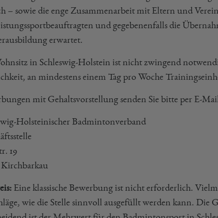
ch – sowie die enge Zusammenarbeit mit Eltern und Verei
eistungssportbeauftragten und gegebenenfalls die Übernah
erausbildung erwartet.
ohnsitz in Schleswig-Holstein ist nicht zwingend notwendig
chkeit, an mindestens einem Tag pro Woche Trainingsein
bungen mit Gehaltsvorstellung senden Sie bitte per E-Mai
swig-Holsteinischer Badmintonverband
ftsstelle
r. 19
 Kirchbarkau
is:
Eine klassische Bewerbung ist nicht erforderlich. Viel
läge, wie die Stelle sinnvoll ausgefüllt werden kann. Die Ge
heidend ist der Mehrwert für den Badmintonsport in Schle