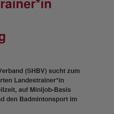
ainer*in
g
-Verband (SHBV) sucht zum
rten Landestrainer*in
lzeit, auf Minijob-Basis
nd den Badmintonsport im