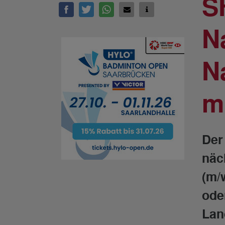
S
N
N
m
Der
näc
(m/
ode
Lan