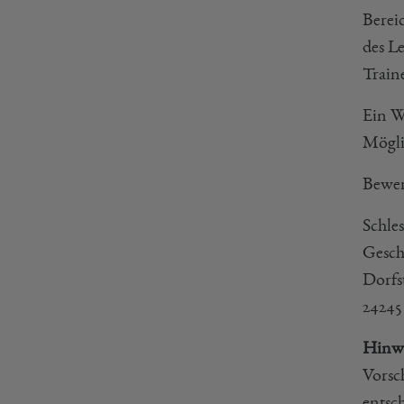
Berei
des L
Train
Ein W
Mögli
Bewer
Schle
Geschä
Dorfst
24245
Hinwe
Vorsch
entsc