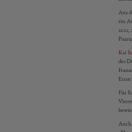
Aus d
ein A
21:12,
Paaru
Kai S
des Du
Franz
Ernst 
Für Er
Viert
bewies
Auch 