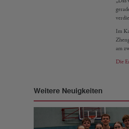
„Das 
gerade
verdi
Im Ka
Zheng
am zw
Die E
Weitere Neuigkeiten