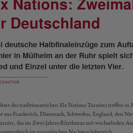
ix Nations: Zweimal
ür Deutschland
i deutsche Halbfinaleinzüge zum Auft
nier in Mülheim an der Ruhr spielt s
ed und Einzel unter die letzten Vier.
EDAKTION
tart des traditionsreichen SIx Nations Turniers treffen in
te aus Frankreich, Dänemark, Schweden, England, den Ni
urnier, das im Zwei-Jahres-Rhythmus mit wechselnden Ausric
ungsvergleich im europäischen Nachwuchsbereich.