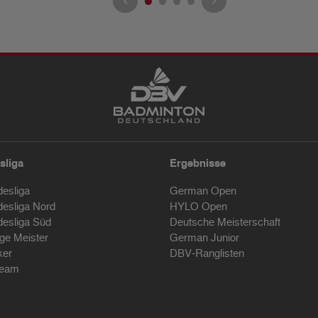
sliga
Ergebnisse
desliga
German Open
desliga Nord
HYLO Open
desliga Süd
Deutsche Meisterschaft
ige Meister
German Junior
ker
DBV-Ranglisten
ream