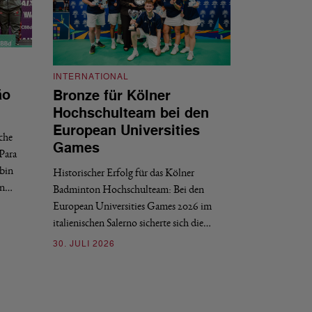
INTERNATIONAL
INTERNATIONAL
ão
Bronze für Kölner
BWF-Kalend
Hochschulteam bei den
Zählweise, 
European Universities
sche
Der Weltverband BW
Games
Para
2028 veröffentlich
bin
Historischer Erfolg für das Kölner
Finals. Zwei grun
en…
Badminton Hochschulteam: Bei den
03. JULI 2026
European Universities Games 2026 im
italienischen Salerno sicherte sich die…
30. JULI 2026