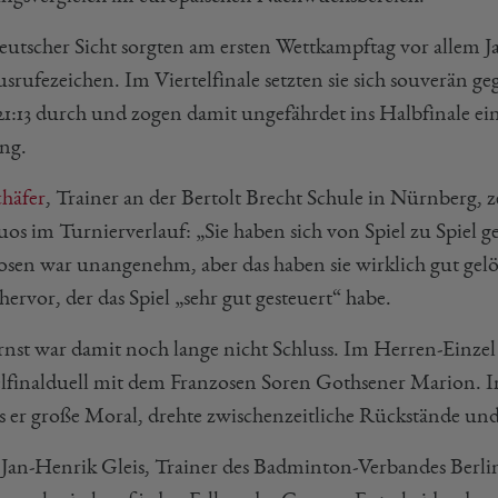
eutscher Sicht sorgten am ersten Wettkampftag vor allem 
usrufezeichen. Im Viertelfinale setzten sie sich souverän 
 21:13 durch und zogen damit ungefährdet ins Halbfinale ei
ng.
chäfer
, Trainer an der Bertolt Brecht Schule in Nürnberg, 
os im Turnierverlauf: „Sie haben sich von Spiel zu Spiel ges
osen war unangenehm, aber das haben sie wirklich gut gelö
hervor, der das Spiel „sehr gut gesteuert“ habe.
nst war damit noch lange nicht Schluss. Im Herren-Einzel li
elfinalduell mit dem Franzosen Soren Gothsener Marion. 
 er große Moral, drehte zwischenzeitliche Rückstände und sic
Jan-Henrik Gleis, Trainer des Badminton-Verbandes Berli