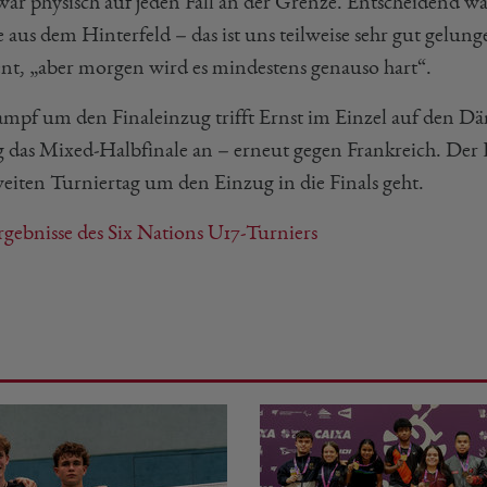
war physisch auf jeden Fall an der Grenze. Entscheidend wa
 aus dem Hinterfeld – das ist uns teilweise sehr gut gelun
ent, „aber morgen wird es mindestens genauso hart“.
mpf um den Finaleinzug trifft Ernst im Einzel auf den Dä
 das Mixed-Halbfinale an – erneut gegen Frankreich. Der F
eiten Turniertag um den Einzug in die Finals geht.
rgebnisse des Six Nations U17-Turniers