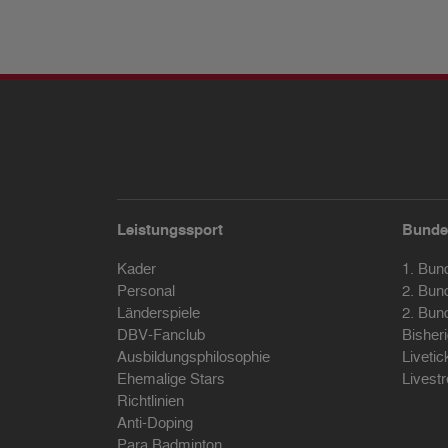
Leistungssport
Bunde
Kader
1. Bun
Personal
2. Bun
Länderspiele
2. Bun
DBV-Fanclub
Bisher
Ausbildungsphilosophie
Livetic
Ehemalige Stars
Livest
Richtlinien
Anti-Doping
Para Badminton