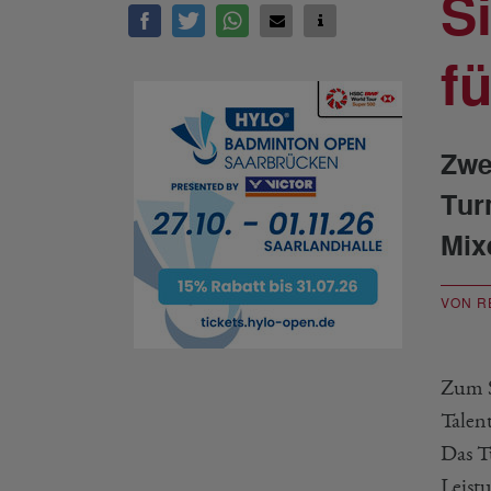
S
f
Zwe
Tur
Mix
VON R
Zum S
Talen
Das T
Leist