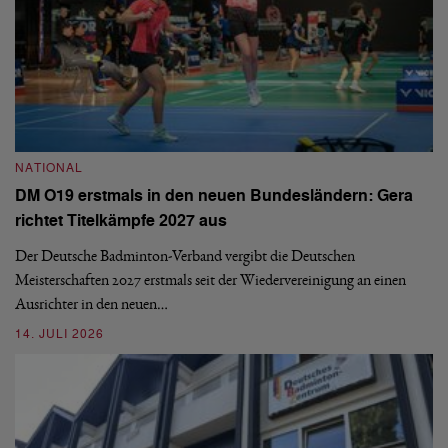
N
NATIONAL
E
DM O19 erstmals in den neuen Bundesländern: Gera
Mi
richtet Titelkämpfe 2027 aus
Mo
de
Der Deutsche Badminton-Verband vergibt die Deutschen
Meisterschaften 2027 erstmals seit der Wiedervereinigung an einen
08
Ausrichter in den neuen…
14. JULI 2026