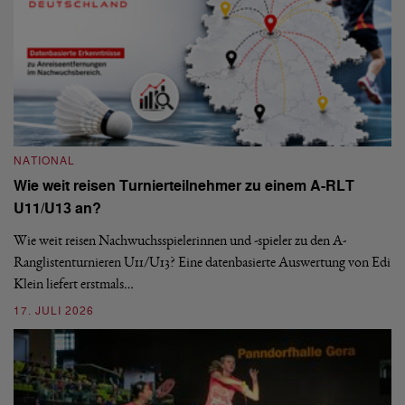
NATIONAL
N
Wie weit reisen Turnierteilnehmer zu einem A-RLT
S
U11/U13 an?
De
nä
Wie weit reisen Nachwuchsspielerinnen und -spieler zu den A-
ei
-
Ranglistenturnieren U11/U13? Eine datenbasierte Auswertung von Edi
Klein liefert erstmals…
09
17. JULI 2026