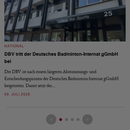
N
S
NATIONAL
H
DBV tritt der Deutsches Badminton-Internat gGmbH
De
bei
Ze
Bu
Der DBV ist nach einem längeren Abstimmungs- und
Entscheidungsprozess der Deutsches Badminton-Internat gGmbH
07
beigetreten. Damit setzt der…
09. JULI 2026