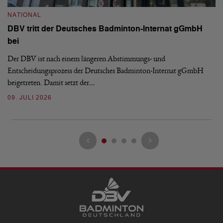
S
NATIONAL
H
DBV tritt der Deutsches Badminton-Internat gGmbH
De
bei
Ze
Bu
Der DBV ist nach einem längeren Abstimmungs- und
Entscheidungsprozess der Deutsches Badminton-Internat gGmbH
07
beigetreten. Damit setzt der…
09. JULI 2026