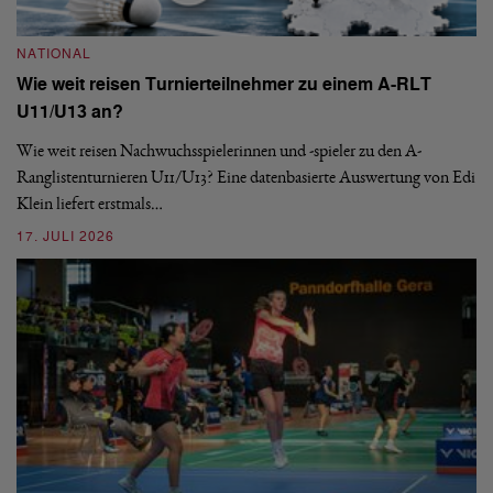
NATIONAL
N
Wie weit reisen Turnierteilnehmer zu einem A-RLT
S
U11/U13 an?
De
nä
Wie weit reisen Nachwuchsspielerinnen und -spieler zu den A-
ei
-
Ranglistenturnieren U11/U13? Eine datenbasierte Auswertung von Edi
Klein liefert erstmals…
09
17. JULI 2026