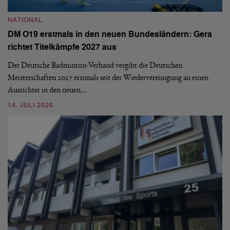
N
NATIONAL
E
DM O19 erstmals in den neuen Bundesländern: Gera
Mi
richtet Titelkämpfe 2027 aus
Mo
de
Der Deutsche Badminton-Verband vergibt die Deutschen
Meisterschaften 2027 erstmals seit der Wiedervereinigung an einen
08
Ausrichter in den neuen…
14. JULI 2026
N