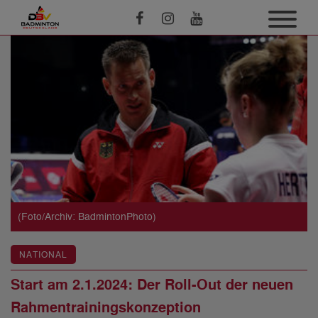
(Foto/Archiv: BadmintonPhoto)
NATIONAL
Start am 2.1.2024: Der Roll-Out der neuen
Rahmentrainingskonzeption