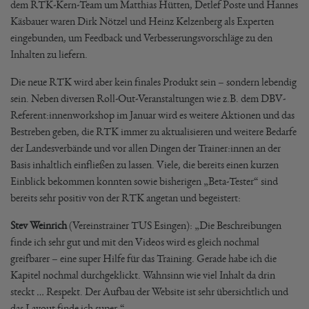
dem RTK-Kern-Team um Matthias Hütten, Detlef Poste und Hannes
Käsbauer waren Dirk Nötzel und Heinz Kelzenberg als Experten
eingebunden, um Feedback und Verbesserungsvorschläge zu den
Inhalten zu liefern.
Die neue RTK wird aber kein finales Produkt sein – sondern lebendig
sein. Neben diversen Roll-Out-Veranstaltungen wie z.B. dem DBV-
Referent:innenworkshop im Januar wird es weitere Aktionen und das
Bestreben geben, die RTK immer zu aktualisieren und weitere Bedarfe
der Landesverbände und vor allen Dingen der Trainer:innen an der
Basis inhaltlich einfließen zu lassen. Viele, die bereits einen kurzen
Einblick bekommen konnten sowie bisherigen „Beta-Tester“ sind
bereits sehr positiv von der RTK angetan und begeistert:
Stev Weinrich
(Vereinstrainer TUS Esingen): „Die Beschreibungen
finde ich sehr gut und mit den Videos wird es gleich nochmal
greifbarer – eine super Hilfe für das Training. Gerade habe ich die
Kapitel nochmal durchgeklickt. Wahnsinn wie viel Inhalt da drin
steckt … Respekt. Der Aufbau der Website ist sehr übersichtlich und
das Layout finde ich super.“