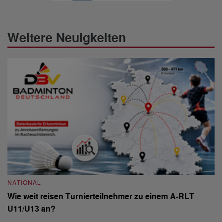
Weitere Neuigkeiten
NATIONAL
N
Wie weit reisen Turnierteilnehmer zu einem A-RLT
S
U11/U13 an?
De