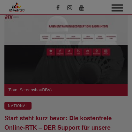
(Foto: Screenshot/DBV)
NATIONAL
Start steht kurz bevor: Die kostenfreie
Online-RTK – DER Support für unsere