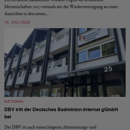
Meisterschaften 2027 erstmals seit der Wiedervereinigung an einen
08
Ausrichter in den neuen…
14. JULI 2026
N
S
NATIONAL
H
DBV tritt der Deutsches Badminton-Internat gGmbH
De
bei
Ze
Bu
Der DBV ist nach einem längeren Abstimmungs- und