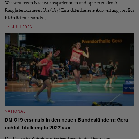
nä
Wie weit reisen Nachwuchsspielerinnen und -spieler zu den A-
ei
-
Ranglistenturnieren U11/U13? Eine datenbasierte Auswertung von Edi
Klein liefert erstmals…
09
17. JULI 2026
N
NATIONAL
E
DM O19 erstmals in den neuen Bundesländern: Gera
Mi
richtet Titelkämpfe 2027 aus
Mo
de
Der Deutsche Badminton-Verband vergibt die Deutschen