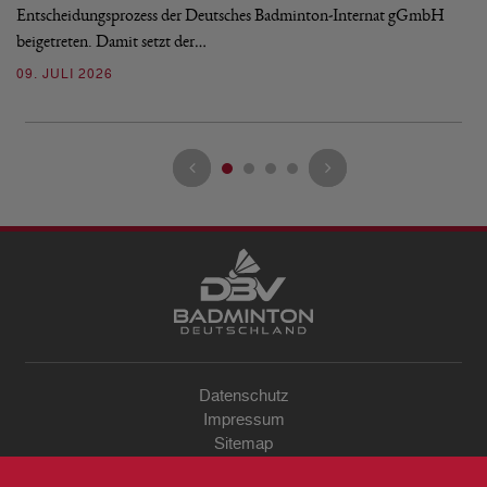
Entscheidungsprozess der Deutsches Badminton-Internat gGmbH
07
beigetreten. Damit setzt der…
09. JULI 2026
Datenschutz
Impressum
Sitemap
Kontakt