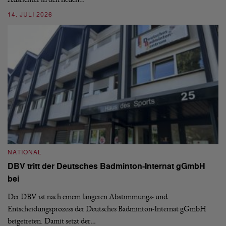
14. JULI 2026
N
S
NATIONAL
H
DBV tritt der Deutsches Badminton-Internat gGmbH
De
bei
Ze
Bu
Der DBV ist nach einem längeren Abstimmungs- und
Entscheidungsprozess der Deutsches Badminton-Internat gGmbH
07
beigetreten. Damit setzt der…