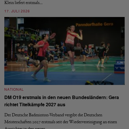
Klein liefert erstmals…
09
17. JULI 2026
N
NATIONAL
E
DM O19 erstmals in den neuen Bundesländern: Gera
Mi
richtet Titelkämpfe 2027 aus
Mo
de
Der Deutsche Badminton-Verband vergibt die Deutschen
Meisterschaften 2027 erstmals seit der Wiedervereinigung an einen
08
Ausrichter in den neuen…