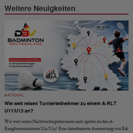
Weitere Neuigkeiten
NATIONAL
N
Wie weit reisen Turnierteilnehmer zu einem A-RLT
S
U11/U13 an?
De
nä
Wie weit reisen Nachwuchsspielerinnen und -spieler zu den A-
ei
-
Ranglistenturnieren U11/U13? Eine datenbasierte Auswertung von Edi