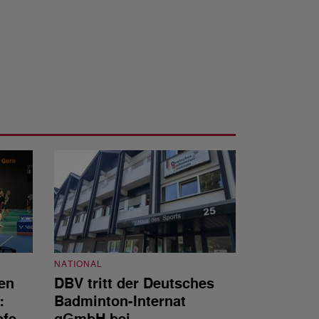
NATIONAL
en
DBV tritt der Deutsches
NATIONAL
:
Badminton-Internat
Stellenauss