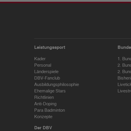
Leistungssport
Bunde
Kader
1. Bun
Personal
2. Bun
Länderspiele
2. Bun
DBV-Fanclub
Bisher
Ausbildungsphilosophie
Livetic
Ehemalige Stars
Livest
Richtlinien
Anti-Doping
Para Badminton
Konzepte
Der DBV