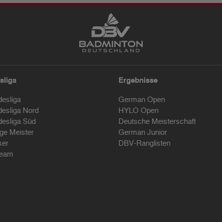
sliga
Ergebnisse
desliga
German Open
desliga Nord
HYLO Open
desliga Süd
Deutsche Meisterschaft
ige Meister
German Junior
ker
DBV-Ranglisten
ream