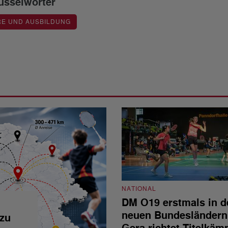
üsselwörter
RE UND AUSBILDUNG
NATIONAL
DM O19 erstmals in d
neuen Bundesländern
 zu