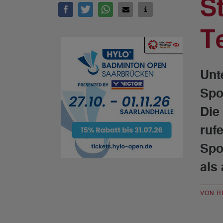
S
T
Unt
Spo
Die
ruf
Spo
als
VON R