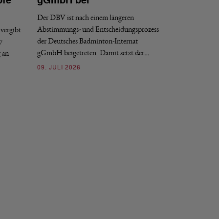
pfe
gGmbH bei
Sportdirekt
Der DBV ist nach einem längeren
Der Deutsche Badm
Abstimmungs- und Entscheidungsprozess
vergibt
nächstmöglichen Ze
der Deutsches Badminton-Internat
7
beziehungsweise e
gGmbH beigetreten. Damit setzt der…
g an
09. JULI 2026
09. JULI 2026