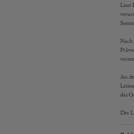
Laut 
verur
Somme
Nach 
Präve
verme
An de
Leistu
des O
Der L