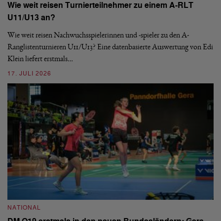
Wie weit reisen Turnierteilnehmer zu einem A-RLT
S
U11/U13 an?
De
nä
Wie weit reisen Nachwuchsspielerinnen und -spieler zu den A-
ei
-
Ranglistenturnieren U11/U13? Eine datenbasierte Auswertung von Edi
Klein liefert erstmals…
09
17. JULI 2026
N
NATIONAL
E