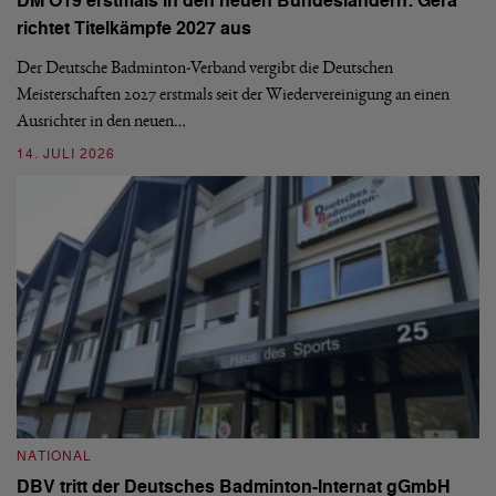
DM O19 erstmals in den neuen Bundesländern: Gera
Mi
richtet Titelkämpfe 2027 aus
Mo
de
Der Deutsche Badminton-Verband vergibt die Deutschen
Meisterschaften 2027 erstmals seit der Wiedervereinigung an einen
08
Ausrichter in den neuen…
14. JULI 2026
N
S
NATIONAL
H
DBV tritt der Deutsches Badminton-Internat gGmbH