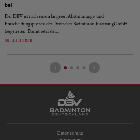
De
bei
Ze
Bu
Der DBV ist nach einem längeren Abstimmungs- und
Entscheidungsprozess der Deutsches Badminton-Internat gGmbH
07
beigetreten. Damit setzt der…
09. JULI 2026
Datenschutz