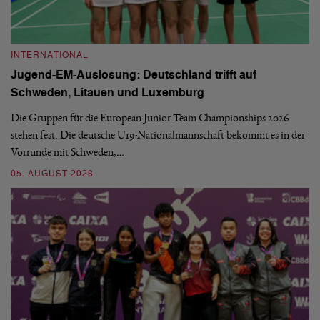
INTERNATIONAL
I
Jugend-EM-Auslosung: Deutschland trifft auf
B
Schweden, Litauen und Luxemburg
S
Die Gruppen für die European Junior Team Championships 2026
De
stehen fest. Die deutsche U19-Nationalmannschaft bekommt es in der
ve
Vorrunde mit Schweden,…
gr
05. AUGUST 2026
03