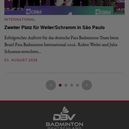
INTERNATIONAL
I
Zweiter Platz für Weiler/Schramm in São Paulo
D
Erfolgreicher Auftritt für das deutsche Para Badminton-Team beim
Di
Brazil Para Badminton International 2026: Robin Weiler und Julia
de
Schramm erreichten…
Gl
03. AUGUST 2026
28