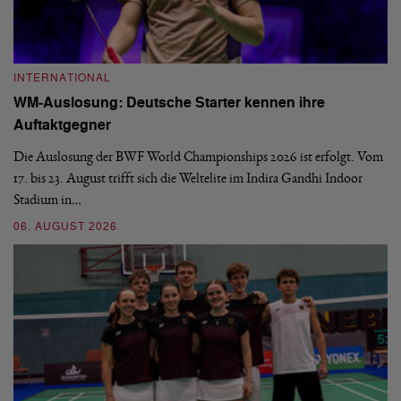
INTERNATIONAL
I
WM-Auslosung: Deutsche Starter kennen ihre
B
Auftaktgegner
U
d
Die Auslosung der BWF World Championships 2026 ist erfolgt. Vom
Hi
17. bis 23. August trifft sich die Weltelite im Indira Gandhi Indoor
de
Stadium in…
si
06. AUGUST 2026
30