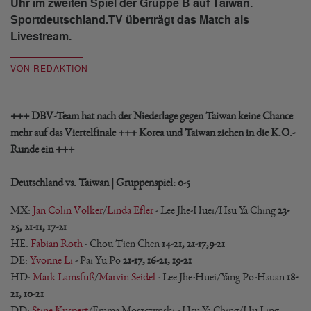
Uhr im zweiten Spiel der Gruppe B auf Taiwan.
Sportdeutschland.TV überträgt das Match als
Livestream.
VON REDAKTION
+++ DBV-Team hat nach der Niederlage gegen Taiwan keine Chance
mehr auf das Viertelfinale +++ Korea und Taiwan ziehen in die K.O.-
Runde ein +++
Deutschland vs. Taiwan | Gruppenspiel: 0-5
MX:
Jan Colin Völker
/
Linda Efler
- Lee Jhe-Huei/Hsu Ya Ching
23-
25, 21-11, 17-21
HE:
Fabian Roth
- Chou Tien Chen
14-21, 21-17,
9-21
DE:
Yvonne Li
- Pai Yu Po
21-17, 16-21, 19-21
HD:
Mark Lamsfuß
/
Marvin Seidel
- Lee Jhe-Huei/Yang Po-Hsuan
18-
21, 10-21
DD:
Stine Küspert
/Emma Moszczynski - Hsu Ya Ching/Hu Ling