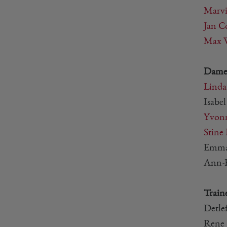
Marvi
Jan C
Max W
Dame
Linda
Isabe
Yvonn
Stine
Emma 
Ann-K
Train
Detle
Rene 