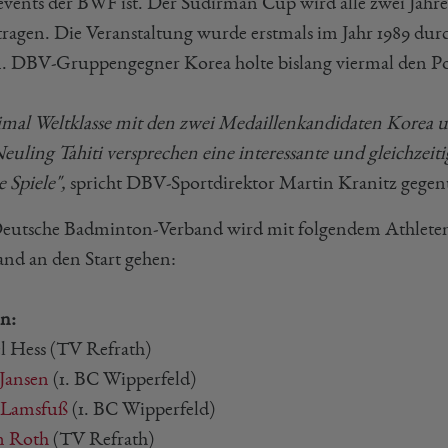
vents der BWF ist. Der Sudirman Cup wird alle zwei Jahre -
tragen. Die Veranstaltung wurde erstmals im Jahr 1989 durc
n. DBV-Gruppengegner Korea holte bislang viermal den Po
mal Weltklasse mit den zwei Medaillenkandidaten Korea
euling Tahiti versprechen eine interessante und gleichzei
e Spiele",
spricht DBV-Sportdirektor Martin Kranitz gege
eutsche Badminton-Verband wird mit folgendem Athleten
and an den Start gehen:
n:
l Hess (TV Refrath)
 Jansen
(1. BC Wipperfeld)
 Lamsfuß
(1. BC Wipperfeld)
n Roth
(TV Refrath)