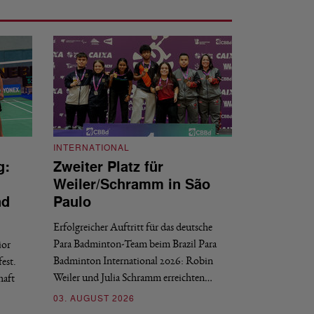
INTERNATIONAL
g:
Zweiter Platz für
INTERNATIONAL
Weiler/Schramm in São
Bronze für 
nd
Paulo
den Europea
Erfolgreicher Auftritt für das deutsche
Historischer Erfol
Para Badminton-Team beim Brazil Para
ior
Bei den European U
Badminton International 2026: Robin
est.
Salerno sicherte sic
Weiler und Julia Schramm erreichten…
haft
30. JULI 2026
03. AUGUST 2026