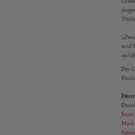
Große
ausge
Titel
„Zwei
und N
auf di
Der D
Finnl
Herre
Danie
Jones
Mark
Fabia