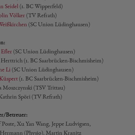
n Seidel
(1. BC Wipperfeld)
olin Völker
(TV Refrath)
eißkirchen
(SC Union Lüdinghausen)
n:
 Efler
(SC Union Lüdinghausen)
l Herttrich (1. BC Saarbrücken-Bischmisheim)
e Li
(SC Union Lüdinghausen)
 Küspert
(1. BC Saarbrücken-Bischmisheim)
Moszczynski (TSV Trittau)
athrin Spöri (TV Refrath)
er/Betreuer:
f Poste, Xu Yan Wang, Jeppe Ludvigsen,
Hermann (Physio), Martin Kranitz