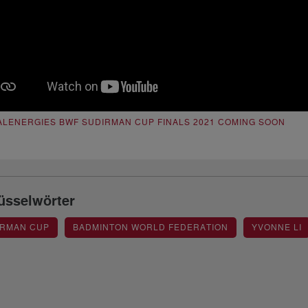
ALENERGIES BWF SUDIRMAN CUP FINALS 2021 COMING SOON
üsselwörter
IRMAN CUP
BADMINTON WORLD FEDERATION
YVONNE LI